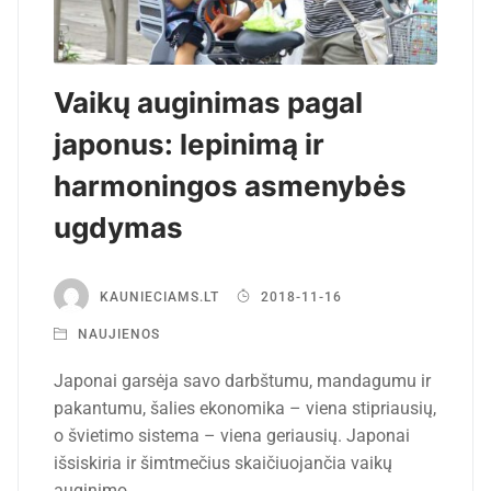
Vaikų auginimas pagal
japonus: lepinimą ir
harmoningos asmenybės
ugdymas
KAUNIECIAMS.LT
2018-11-16
NAUJIENOS
Japonai garsėja savo darbštumu, mandagumu ir
pakantumu, šalies ekonomika – viena stipriausių,
o švietimo sistema – viena geriausių. Japonai
išsiskiria ir šimtmečius skaičiuojančia vaikų
auginimo…