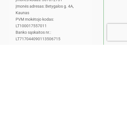
Įmonės adresas: Betygalos g. 4A,
Kaunas
PVM mokėtojo kodas:
LT100017557011
Banko sąskaitos nr.:
LT717044090113506715
info@kaunieciams.lt
Privatumo politika
Pranešk naujieną!
Pamatėte ar nugirdote kažką
įdomaus ar šokiruojančio?
Pasidalinkite šia žinia su
portalo skaitytojais.