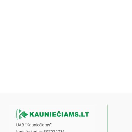
UAB “Kauniečiams”
Įmonės kodas: 307072731