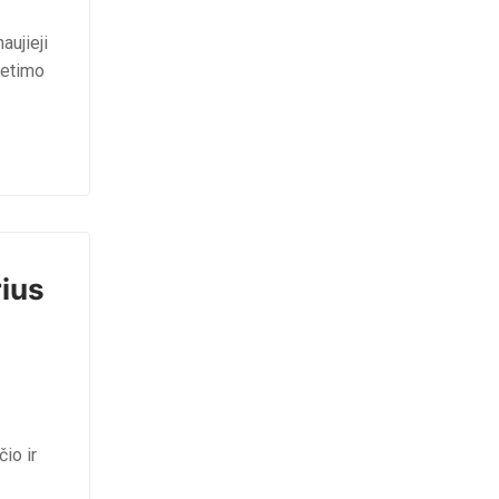
aujieji
ietimo
rius
io ir