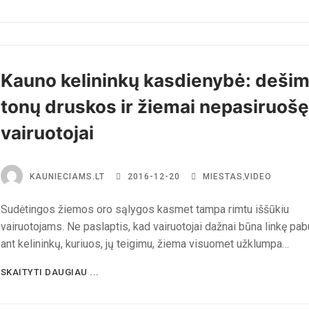
Kauno kelininkų kasdienybė: dešim
tonų druskos ir žiemai nepasiruošę
vairuotojai
KAUNIECIAMS.LT
2016-12-20
MIESTAS
,
VIDEO
Sudėtingos žiemos oro sąlygos kasmet tampa rimtu iššūkiu
vairuotojams. Ne paslaptis, kad vairuotojai dažnai būna linkę pab
ant kelininkų, kuriuos, jų teigimu, žiema visuomet užklumpa…
SKAITYTI DAUGIAU ...