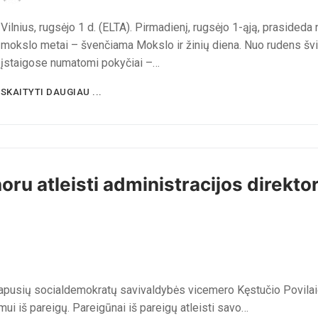
Vilnius, rugsėjo 1 d. (ELTA). Pirmadienį, rugsėjo 1-ąją, prasideda n
mokslo metai – švenčiama Mokslo ir žinių diena. Nuo rudens šv
įstaigose numatomi pokyčiai –…
SKAITYTI DAUGIAU ...
oru atleisti administracijos direkto
s tapusių socialdemokratų savivaldybės vicemero Kęstučio Povilaič
mui iš pareigų. Pareigūnai iš pareigų atleisti savo…