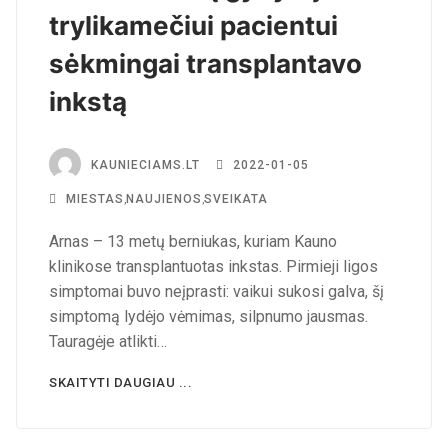
trylikamečiui pacientui
sėkmingai transplantavo
inkstą
KAUNIECIAMS.LT
2022-01-05
MIESTAS
,
NAUJIENOS
,
SVEIKATA
Arnas – 13 metų berniukas, kuriam Kauno
klinikose transplantuotas inkstas. Pirmieji ligos
simptomai buvo neįprasti: vaikui sukosi galva, šį
simptomą lydėjo vėmimas, silpnumo jausmas.
Tauragėje atlikti…
SKAITYTI DAUGIAU ...