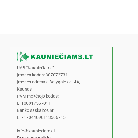
UAB “Kauniečiams”
Įmonės kodas: 307072731
Įmonės adresas: Betygalos g. 4A,
Kaunas
PVM mokėtojo kodas:
LT100017557011
Banko sąskaitos nr.:
LT717044090113506715
info@kaunieciams.lt