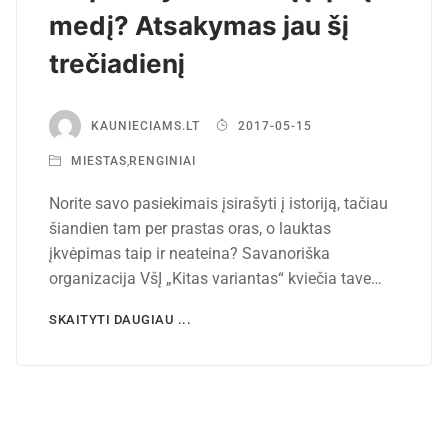
medį? Atsakymas jau šį
trečiadienį
KAUNIECIAMS.LT
2017-05-15
MIESTAS
,
RENGINIAI
Norite savo pasiekimais įsirašyti į istoriją, tačiau
šiandien tam per prastas oras, o lauktas
įkvėpimas taip ir neateina? Savanoriška
organizacija VšĮ „Kitas variantas“ kviečia tave…
SKAITYTI DAUGIAU ...