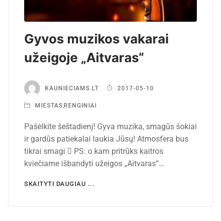
Gyvos muzikos vakarai
užeigoje „Aitvaras“
KAUNIECIAMS.LT
2017-05-10
MIESTAS
,
RENGINIAI
Pašėlkite šeštadienį! Gyva muzika, smagūs šokiai
ir gardūs patiekalai laukia Jūsų! Atmosfera bus
tikrai smagi  PS: o kam pritrūks kaitros
kviečiame išbandyti užeigos „Aitvaras“…
SKAITYTI DAUGIAU ...