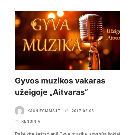
Gyvos muzikos vakaras
užeigoje „Aitvaras“
KAUNIECIAMS.LT
2017-02-08
RENGINIAI
Pašėlkite šeštadienį! Gyva muzika, smagūs šokiai