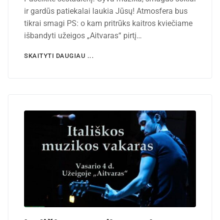
ir gardūs patiekalai laukia Jūsų! Atmosfera bus
tikrai smagi PS: o kam pritrūks kaitros kviečiame
išbandyti užeigos „Aitvaras“ pirtį…
SKAITYTI DAUGIAU ...