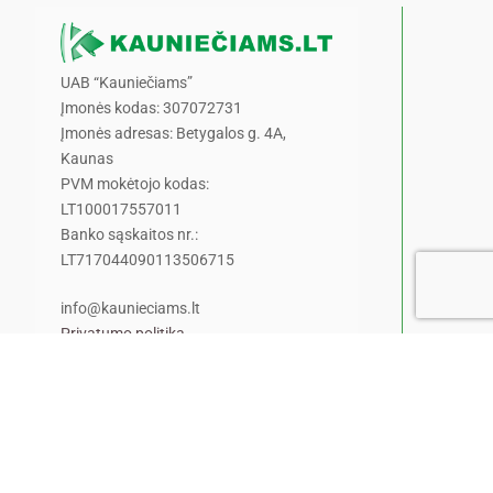
UAB “Kauniečiams”
Įmonės kodas: 307072731
Įmonės adresas: Betygalos g. 4A,
Kaunas
PVM mokėtojo kodas:
LT100017557011
Banko sąskaitos nr.:
LT717044090113506715
info@kaunieciams.lt
Privatumo politika
Pranešk naujieną!
Pamatėte ar nugirdote kažką