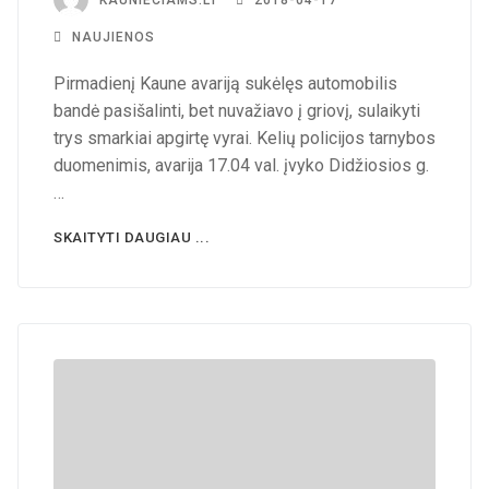
KAUNIECIAMS.LT
2018-04-17
NAUJIENOS
Pirmadienį Kaune avariją sukėlęs automobilis
bandė pasišalinti, bet nuvažiavo į griovį, sulaikyti
trys smarkiai apgirtę vyrai. Kelių policijos tarnybos
duomenimis, avarija 17.04 val. įvyko Didžiosios g.
…
SKAITYTI DAUGIAU ...