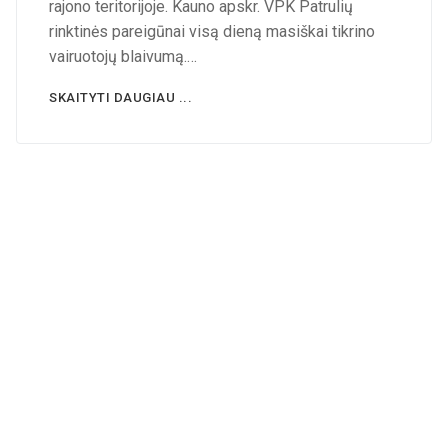
rajono teritorijoje. Kauno apskr. VPK Patrulių
rinktinės pareigūnai visą dieną masiškai tikrino
vairuotojų blaivumą.…
SKAITYTI DAUGIAU ...