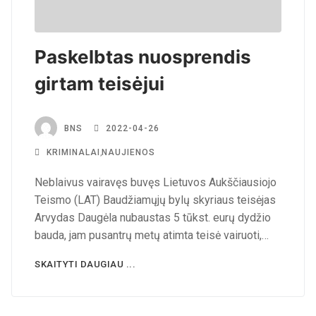
Paskelbtas nuosprendis
girtam teisėjui
BNS
2022-04-26
KRIMINALAI
,
NAUJIENOS
Neblaivus vairavęs buvęs Lietuvos Aukščiausiojo
Teismo (LAT) Baudžiamųjų bylų skyriaus teisėjas
Arvydas Daugėla nubaustas 5 tūkst. eurų dydžio
bauda, jam pusantrų metų atimta teisė vairuoti,…
SKAITYTI DAUGIAU ...