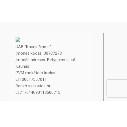
UAB “Kauniečiams”
Įmonės kodas: 307072731
Įmonės adresas: Betygalos g. 4A,
Kaunas
PVM mokėtojo kodas:
LT100017557011
Banko sąskaitos nr.:
LT717044090113506715
info@kaunieciams.lt
Privatumo politika