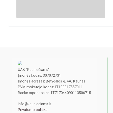
UAB “Kauniečiams”
Įmonės kodas: 307072731
Įmonės adresas: Betygalos g. 4A, Kaunas
PVM mokėtojo kodas: LT100017557011
Banko sąskaitos nr.: LT717044090113506715
info@kaunieciams.lt
Privatumo politika