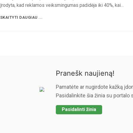
Įrodyta, kad reklamos veiksmingumas padidėja iki 40%, kai…
SKAITYTI DAUGIAU ...
Pranešk naujieną!
Pamatėte ar nugirdote kažką įdo
Pasidalinkite šia žinia su portalo 
Pasidalinti žinia