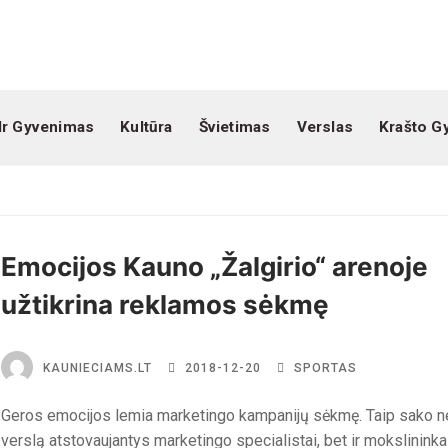
Ir Gyvenimas
Kultūra
Švietimas
Verslas
Krašto G
Emocijos Kauno „Žalgirio“ arenoje
užtikrina reklamos sėkmę
KAUNIECIAMS.LT
2018-12-20
SPORTAS
Geros emocijos lemia marketingo kampanijų sėkmę. Taip sako ne
verslą atstovaujantys marketingo specialistai, bet ir mokslininkai