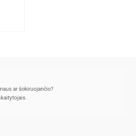
maus ar šokiruojančio?
skaitytojais.