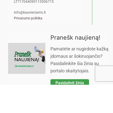
LT717044090113506715
info@kaunieciams.lt
Privatumo politika
Pranešk naujieną!
Pamatėte ar nugirdote kažką
įdomaus ar šokiruojančio?
Pasidalinkite šia žinia su
portalo skaitytojais.
Pasidalinti žinia
Copyright © 2026 Kauniečiams kasdienės naujienos