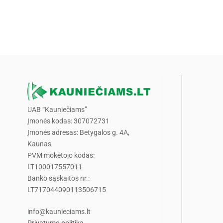
UAB “Kauniečiams”
Įmonės kodas: 307072731
Įmonės adresas: Betygalos g. 4A,
Kaunas
PVM mokėtojo kodas:
LT100017557011
Banko sąskaitos nr.:
LT717044090113506715
info@kaunieciams.lt