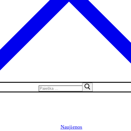
Search
for:
Naujienos