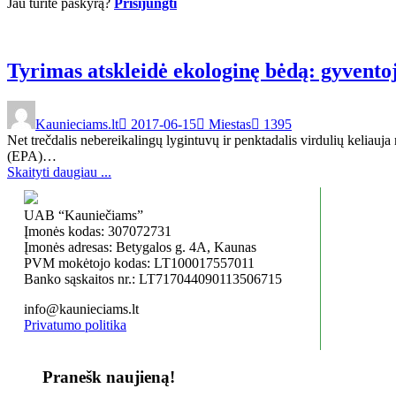
Jau turite paskyrą?
Prisijungti
Tyrimas atskleidė ekologinę bėdą: gyventoj
Kaunieciams.lt
2017-06-15
Miestas
1395
Net trečdalis nebereikalingų lygintuvų ir penktadalis virdulių keliauj
(EPA)…
Skaityti daugiau ...
UAB “Kauniečiams”
Įmonės kodas: 307072731
Įmonės adresas: Betygalos g. 4A, Kaunas
PVM mokėtojo kodas: LT100017557011
Banko sąskaitos nr.: LT717044090113506715
info@kaunieciams.lt
Privatumo politika
Pranešk naujieną!