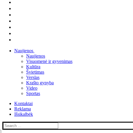
Menu
Close
Naujienos
Naujienos
Visuomenė ir gyvenimas
Kultūra
Švietimas
Verslas
Krašto gynyba
Video
Sportas
Kontaktai
Reklama
Išsikalbėk
Search
for: