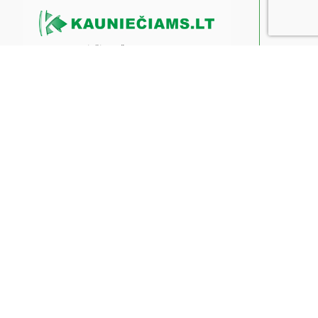
UAB “Kauniečiams”
Įmonės kodas: 307072731
Įmonės adresas: Betygalos g. 4A,
Kaunas
PVM mokėtojo kodas:
LT100017557011
Banko sąskaitos nr.:
LT717044090113506715
info@kaunieciams.lt
Privatumo politika
Pranešk naujieną!
Pamatėte ar nugirdote kažką
įdomaus ar šokiruojančio?