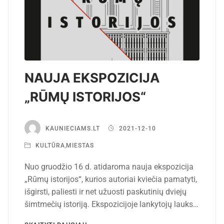
NAUJA EKSPOZICIJA
„RŪMŲ ISTORIJOS“
KAUNIECIAMS.LT
2021-12-10
KULTŪRA
,
MIESTAS
Nuo gruodžio 16 d. atidaroma nauja ekspozicija
„Rūmų istorijos“, kurios autoriai kviečia pamatyti,
išgirsti, paliesti ir net užuosti paskutinių dviejų
šimtmečių istoriją. Ekspozicijoje lankytojų lauks…