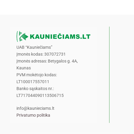
UAB “Kauniečiams”
Įmonės kodas: 307072731
Įmonės adresas: Betygalos g. 4A,
Kaunas
PVM mokėtojo kodas:
LT100017557011
Banko sąskaitos nr.:
LT717044090113506715
info@kaunieciams.lt
Privatumo politika