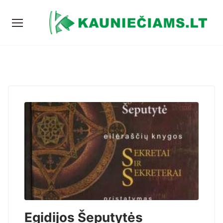
Egidijos Šeputytės