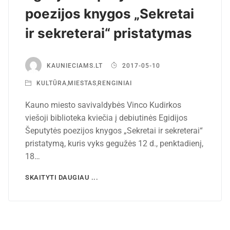
poezijos knygos „Sekretai
ir sekreterai“ pristatymas
KAUNIECIAMS.LT
2017-05-10
KULTŪRA
,
MIESTAS
,
RENGINIAI
Kauno miesto savivaldybės Vinco Kudirkos
viešoji biblioteka kviečia į debiutinės Egidijos
Šeputytės poezijos knygos „Sekretai ir sekreterai“
pristatymą, kuris vyks gegužės 12 d., penktadienį,
18…
SKAITYTI DAUGIAU ...