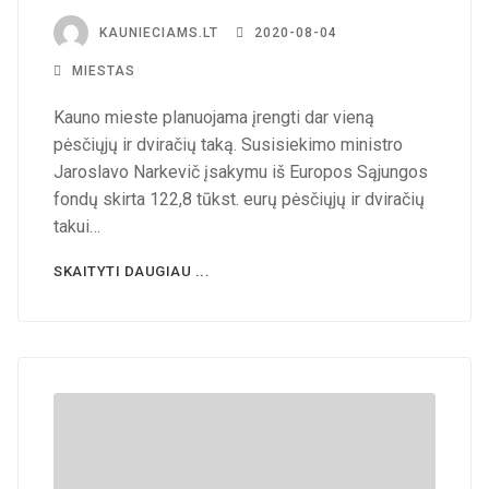
KAUNIECIAMS.LT
2020-08-04
MIESTAS
Kauno mieste planuojama įrengti dar vieną
pėsčiųjų ir dviračių taką. Susisiekimo ministro
Jaroslavo Narkevič įsakymu iš Europos Sąjungos
fondų skirta 122,8 tūkst. eurų pėsčiųjų ir dviračių
takui…
SKAITYTI DAUGIAU ...