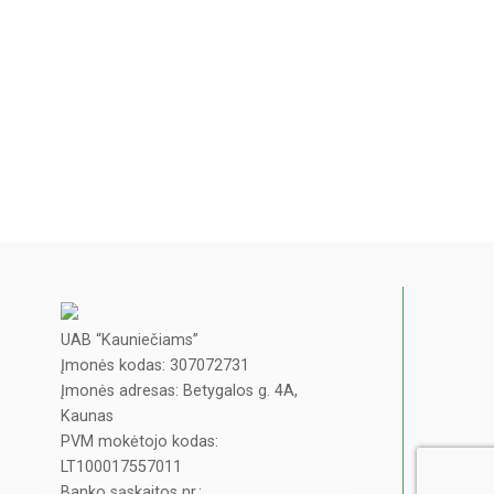
UAB “Kauniečiams”
Įmonės kodas: 307072731
Įmonės adresas: Betygalos g. 4A,
Kaunas
PVM mokėtojo kodas:
LT100017557011
Banko sąskaitos nr.: