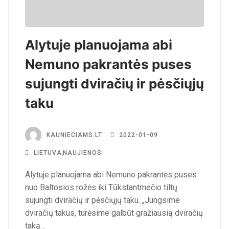
Alytuje planuojama abi
Nemuno pakrantės puses
sujungti dviračių ir pėsčiųjų
taku
KAUNIECIAMS.LT
2022-01-09
LIETUVA
,
NAUJIENOS
Alytuje planuojama abi Nemuno pakrantės puses
nuo Baltosios rožės iki Tūkstantmečio tiltų
sujungti dviračių ir pėsčiųjų taku. „Jungsime
dviračių takus, turėsime galbūt gražiausią dviračių
taką…