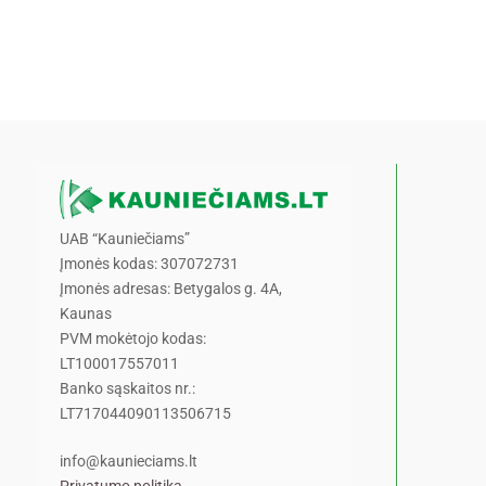
UAB “Kauniečiams”
Įmonės kodas: 307072731
Įmonės adresas: Betygalos g. 4A,
Kaunas
PVM mokėtojo kodas:
LT100017557011
Banko sąskaitos nr.:
LT717044090113506715
info@kaunieciams.lt