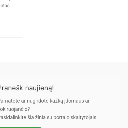
urtas
Pranešk naujieną!
amatėte ar nugirdote kažką įdomaus ar
okiruojančio?
asidalinkite šia žinia su portalo skaitytojais.