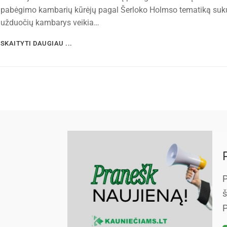
pabėgimo kambarių kūrėjų pagal Šerloko Holmso tematiką suk
užduočių kambarys veikia…
SKAITYTI DAUGIAU ...
P
š
P