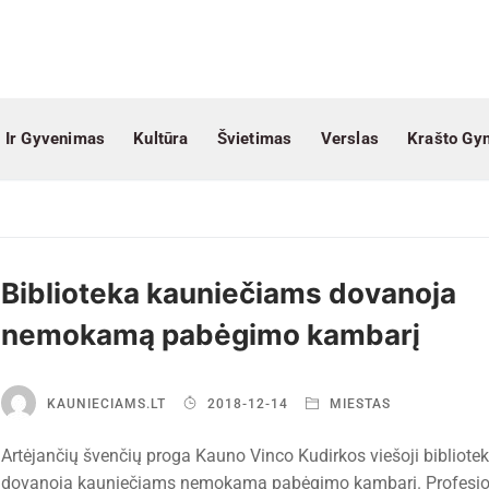
 Ir Gyvenimas
Kultūra
Švietimas
Verslas
Krašto Gy
Biblioteka kauniečiams dovanoja
nemokamą pabėgimo kambarį
KAUNIECIAMS.LT
2018-12-14
MIESTAS
Artėjančių švenčių proga Kauno Vinco Kudirkos viešoji bibliote
dovanoja kauniečiams nemokamą pabėgimo kambarį. Profesio