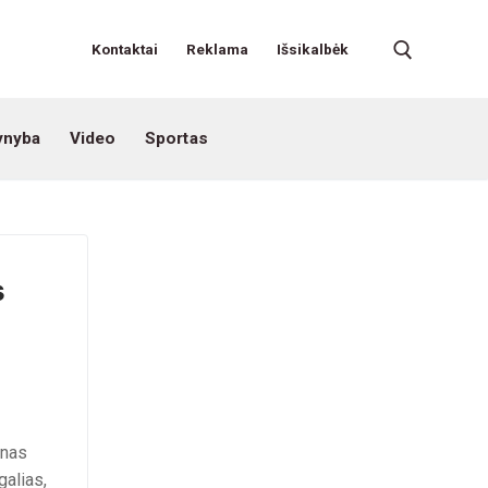
Kontaktai
Reklama
Išsikalbėk
ynyba
Video
Sportas
s
enas
galias,