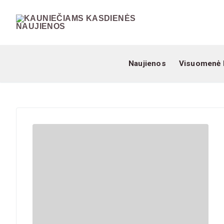
Skip
to
content
Naujienos
Visuomenė 