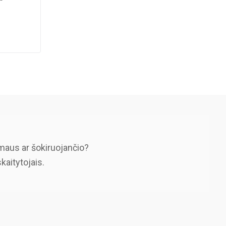
maus ar šokiruojančio?
skaitytojais.