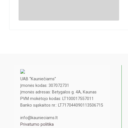
UAB “Kauniečiams”
Įmonės kodas: 307072731
Įmonės adresas: Betygalos g. 4A, Kaunas
PVM mokėtojo kodas: LT100017557011
Banko sąskaitos nr.: LT717044090113506715
info@kaunieciams.lt
Privatumo politika