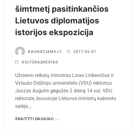
šimtmetį pasitinkančios
Lietuvos diplomatijos
istorijos ekspozicija
KAUNIECIAMS.LT
2017-05-07
KULTŪRA
,
MIESTAS
Užsienio reikalų ministras Linas Linkevičius ir
Vytauto Didžiojo universiteto (VDU) rektorius
Juozas Augutis gegužės 2 dieną 14 val. VDU
rektorate, buvusioje Lietuvos ministrų kabineto
salėje,…
SKAITYTI DAUGIAU ...