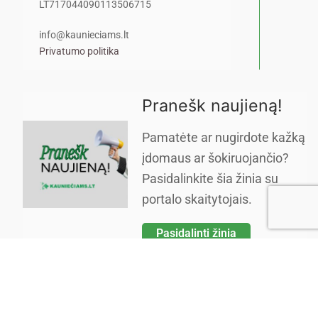
LT717044090113506715
info@kaunieciams.lt
Privatumo politika
Pranešk naujieną!
Pamatėte ar nugirdote kažką
įdomaus ar šokiruojančio?
Pasidalinkite šia žinia su
portalo skaitytojais.
Pasidalinti žinia
Copyright © 2026 Kauniečiams kasdienės naujienos