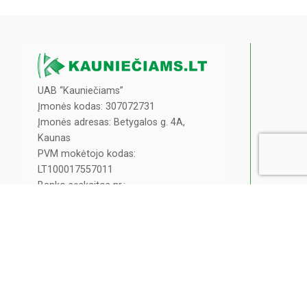
UAB “Kauniečiams”
Įmonės kodas: 307072731
Įmonės adresas: Betygalos g. 4A,
Kaunas
PVM mokėtojo kodas:
LT100017557011
Banko sąskaitos nr.:
LT717044090113506715
info@kaunieciams.lt
Privatumo politika
Pranešk naujieną!