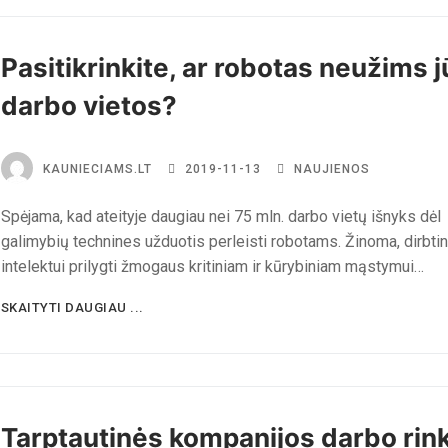
Pasitikrinkite, ar robotas neužims 
darbo vietos?
KAUNIECIAMS.LT
2019-11-13
NAUJIENOS
Spėjama, kad ateityje daugiau nei 75 mln. darbo vietų išnyks dėl
galimybių technines užduotis perleisti robotams. Žinoma, dirbti
intelektui prilygti žmogaus kritiniam ir kūrybiniam mąstymui…
SKAITYTI DAUGIAU ...
Tarptautinės kompanijos darbo rin