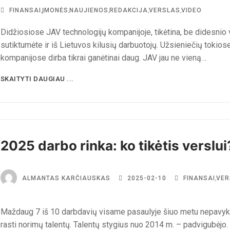
FINANSAI
,
ĮMONĖS
,
NAUJIENOS
,
REDAKCIJA
,
VERSLAS
,
VIDEO
Didžiosiose JAV technologijų kompanijoje, tikėtina, be didesnio
sutiktumėte ir iš Lietuvos kilusių darbuotojų. Užsieniečių tokios
kompanijose dirba tikrai ganėtinai daug. JAV jau ne vieną…
SKAITYTI DAUGIAU ...
2025 darbo rinka: ko tikėtis verslui
ALMANTAS KARČIAUSKAS
2025-02-10
FINANSAI
,
VER
Maždaug 7 iš 10 darbdavių visame pasaulyje šiuo metu nepavyk
rasti norimų talentų. Talentų stygius nuo 2014 m. – padvigubėjo.