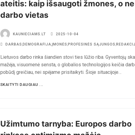
ateitis: kaip išsaugoti žmones, o ne 
darbo vietas
KAUNIECIAMS.LT
2025-10-04
DARBAS
,
DEMOGRAFIJA
,
ĮMONĖS
,
PROFESINĖS SĄJUNGOS
,
REDAKCI
Lietuvos darbo rinka šiandien stovi ties lūžio riba. Gyventojų ska
mažėja, visuomenė sensta, o globalios technologijos keičia dar
pobūdį greičiau, nei spėjame prisitaikyti. Šioje situacijoje…
SKAITYTI DAUGIAU ...
Užimtumo tarnyba: Europos darbo