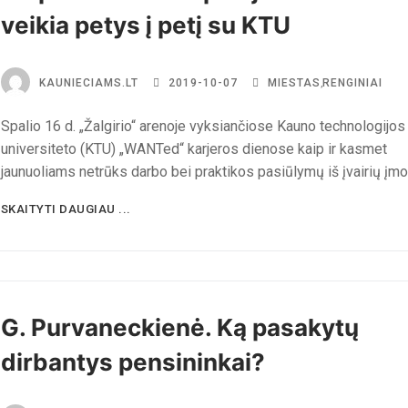
veikia petys į petį su KTU
KAUNIECIAMS.LT
2019-10-07
MIESTAS
,
RENGINIAI
Spalio 16 d. „Žalgirio“ arenoje vyksiančiose Kauno technologijos
universiteto (KTU) „WANTed“ karjeros dienose kaip ir kasmet
jaunuoliams netrūks darbo bei praktikos pasiūlymų iš įvairių įmo
SKAITYTI DAUGIAU ...
G. Purvaneckienė. Ką pasakytų
dirbantys pensininkai?