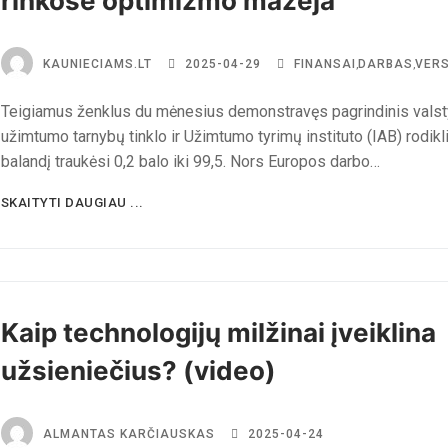
rinkose optimizmo mažėja
KAUNIECIAMS.LT
2025-04-29
FINANSAI
,
DARBAS
,
VER
Teigiamus ženklus du mėnesius demonstravęs pagrindinis valst
užimtumo tarnybų tinklo ir Užimtumo tyrimų instituto (IAB) rodikl
balandį traukėsi 0,2 balo iki 99,5. Nors Europos darbo…
SKAITYTI DAUGIAU ...
Kaip technologijų milžinai įveiklina
užsieniečius? (video)
ALMANTAS KARČIAUSKAS
2025-04-24