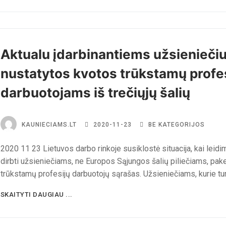
Aktualu įdarbinantiems užsieniečiu
nustatytos kvotos trūkstamų profe
darbuotojams iš trečiųjų šalių
KAUNIECIAMS.LT
2020-11-23
BE KATEGORIJOS
2020 11 23 Lietuvos darbo rinkoje susiklostė situacija, kai leidi
dirbti užsieniečiams, ne Europos Sąjungos šalių piliečiams, pake
trūkstamų profesijų darbuotojų sąrašas. Užsieniečiams, kurie tu
SKAITYTI DAUGIAU ...