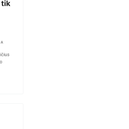
tik
JA
ičius
bo