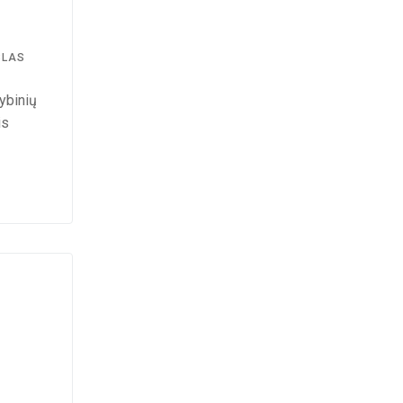
SLAS
ybinių
is