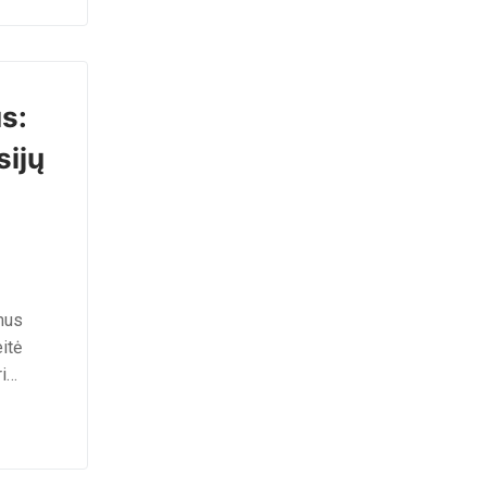
s:
sijų
mus
itė
ri…