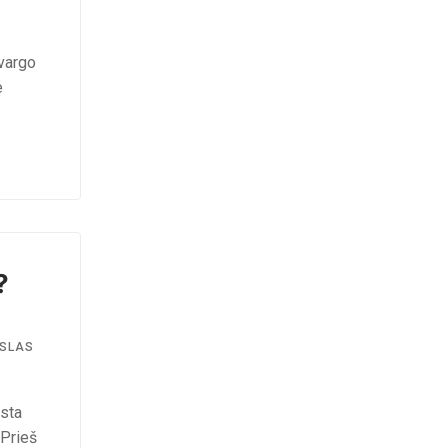
 vargo
e
?
SLAS
sta
 Prieš