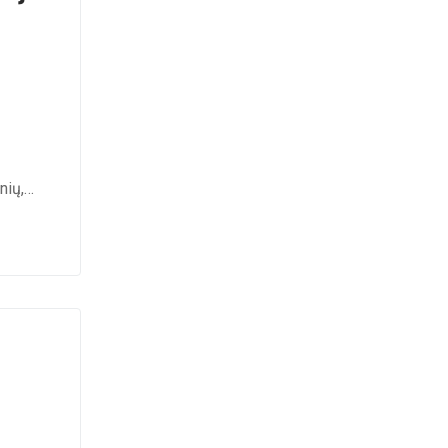
nių,…