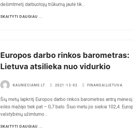
dešimtmetį darbuotojų trūkumą jautė tik…
SKAITYTI DAUGIAU ...
Europos darbo rinkos barometras:
Lietuva atsilieka nuo vidurkio
KAUNIECIAMS.LT
2021-12-02
FINANSAI
,
LIETUVA
Šių metų lapkritį Europos darbo rinkos barometras antrą mėnesį 
eilės mažėjo tiek pat – 0,7 balo. Šiuo metu jis siekia 102,4. Euro
valstybinių užimtumo…
SKAITYTI DAUGIAU ...