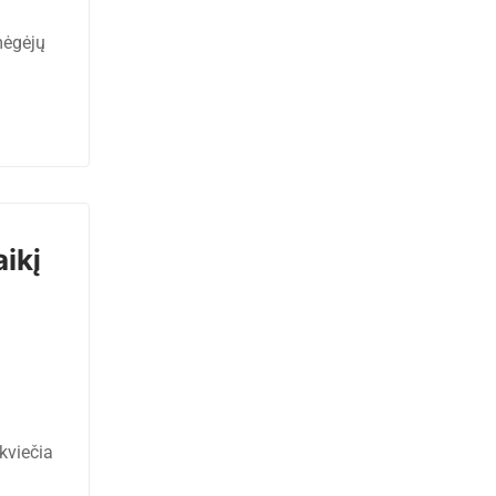
mėgėjų
aikį
kviečia