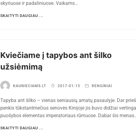
skyriuose ir padaliniuose. Vaikams…
SKAITYTI DAUGIAU ...
Kviečiame į tapybos ant šilko
užsiėmimą
KAUNIECIAMS.LT
2017-01-15
RENGINIAI
Tapyba ant šilko – vienas seniausių amatų pasaulyje. Dar prieš
penkis tūkstantmečius senovės Kinijoje jis buvo didžiai verting
puošybos elementas imperatoriaus rūmuose. Dabar šis menas
SKAITYTI DAUGIAU ...