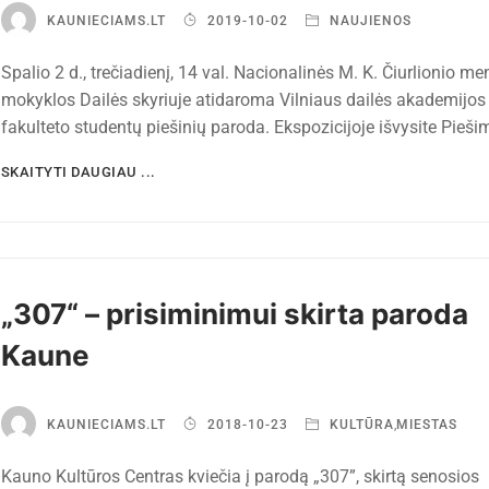
KAUNIECIAMS.LT
2019-10-02
NAUJIENOS
Spalio 2 d., trečiadienį, 14 val. Nacionalinės M. K. Čiurlionio me
mokyklos Dailės skyriuje atidaroma Vilniaus dailės akademijo
fakulteto studentų piešinių paroda. Ekspozicijoje išvysite Pieš
SKAITYTI DAUGIAU ...
„307“ – prisiminimui skirta paroda
Kaune
KAUNIECIAMS.LT
2018-10-23
KULTŪRA
,
MIESTAS
Kauno Kultūros Centras kviečia į parodą „307”, skirtą senosios