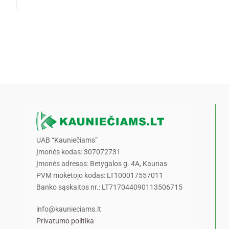
UAB “Kauniečiams”
Įmonės kodas: 307072731
Įmonės adresas: Betygalos g. 4A, Kaunas
PVM mokėtojo kodas: LT100017557011
Banko sąskaitos nr.: LT717044090113506715
info@kaunieciams.lt
Privatumo politika