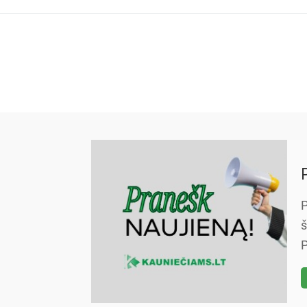
P
š
P