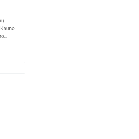
nų
s Kauno
imo…