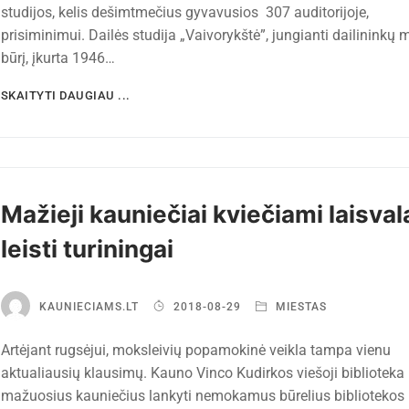
studijos, kelis dešimtmečius gyvavusios 307 auditorijoje,
prisiminimui. Dailės studija „Vaivorykštė”, jungianti dailininkų 
būrį, įkurta 1946…
SKAITYTI DAUGIAU ...
Mažieji kauniečiai kviečiami laisval
leisti turiningai
KAUNIECIAMS.LT
2018-08-29
MIESTAS
Artėjant rugsėjui, moksleivių popamokinė veikla tampa vienu
aktualiausių klausimų. Kauno Vinco Kudirkos viešoji biblioteka 
mažuosius kauniečius lankyti nemokamus būrelius bibliotekos