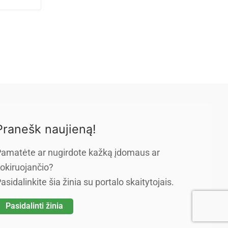
Pranešk naujieną!
amatėte ar nugirdote kažką įdomaus ar
okiruojančio?
asidalinkite šia žinia su portalo skaitytojais.
Pasidalinti žinia