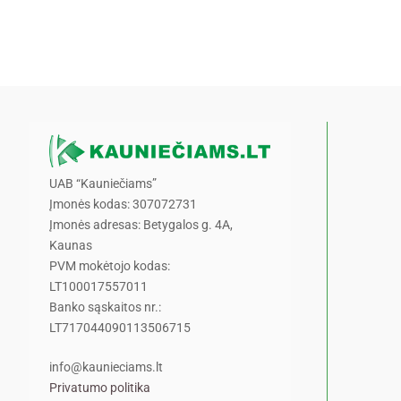
UAB “Kauniečiams”
Įmonės kodas: 307072731
Įmonės adresas: Betygalos g. 4A,
Kaunas
PVM mokėtojo kodas:
LT100017557011
Banko sąskaitos nr.:
LT717044090113506715
info@kaunieciams.lt
Privatumo politika