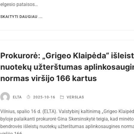
elgesio pataisos…
SKAITYTI DAUGIAU ...
Prokurorė: „Grigeo Klaipėda“ išleis
nuotekų užterštumas aplinkosaugi
normas viršijo 166 kartus
ELTA
2025-10-16
VERSLAS
Vilnius, spalio 16 d. (ELTA). Valstybinį kaltinimą „Grigeo Klaipė
byloje palaikanti prokurorė Gina Skersinskytė teigia, kad minėto
bendrovės išleistų nuotekų užterštumas aplinkosaugines norm
viršijo 166…