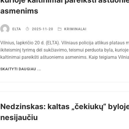
asmenims
ELTA
2025-11-20
KRIMINALAI
Vilnius, lapkričio 20 d. (ELTA). Vilniaus policija atlikus plataus
ikiteisminį tyrimą dėl sukčiavimo, teismui perduota byla, kurioje
kaltinimai pareikšti aštuoniems asmenims. Kaip teigiama Viln
SKAITYTI DAUGIAU ...
Nedzinskas: kaltas „čekiukų“ byloj
nesijaučiu