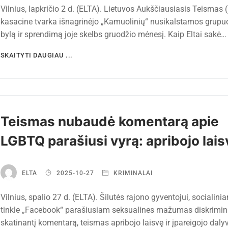
Vilnius, lapkričio 2 d. (ELTA). Lietuvos Aukščiausiasis Teismas 
kasacine tvarka išnagrinėjo „Kamuolinių“ nusikalstamos grupu
bylą ir sprendimą joje skelbs gruodžio mėnesį. Kaip Eltai sakė…
SKAITYTI DAUGIAU ...
Teismas nubaudė komentarą apie
LGBTQ parašiusi vyrą: apribojo lais
ELTA
2025-10-27
KRIMINALAI
Vilnius, spalio 27 d. (ELTA). Šilutės rajono gyventojui, socialini
tinkle „Facebook“ parašiusiam seksualines mažumas diskrimin
skatinantį komentarą, teismas apribojo laisvę ir įpareigojo daly