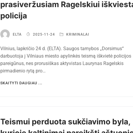
prasiveržusiam Ragelskiui iškviest
policija
ELTA
2025-11-24
KRIMINALAI
Vilnius, lapkričio 24 d. (ELTA). Saugos tarnybos „Dorsimus“
darbuotoja į Vilniaus miesto apylinkės teismą iškvietė policijos
pareigūnus, nes prorusiškas aktyvistas Laurynas Ragelskis
pirmadienio rytą pro…
SKAITYTI DAUGIAU ...
Teismui perduota sukčiavimo byla,
kurioje kaltinimai pareikšti aštuon