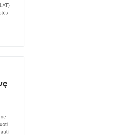
(LAT)
otės
vę
ame
uoti
vauti