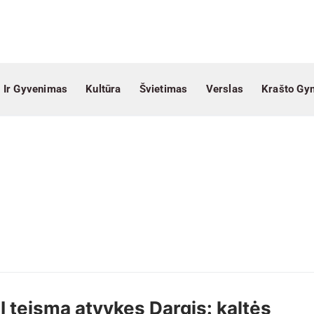
 Ir Gyvenimas
Kultūra
Švietimas
Verslas
Krašto Gy
Į teismą atvykęs Dargis: kaltės