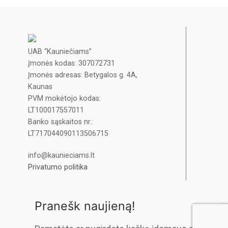
UAB “Kauniečiams”
Įmonės kodas: 307072731
Įmonės adresas: Betygalos g. 4A,
Kaunas
PVM mokėtojo kodas:
LT100017557011
Banko sąskaitos nr.:
LT717044090113506715
info@kaunieciams.lt
Privatumo politika
Pranešk naujieną!