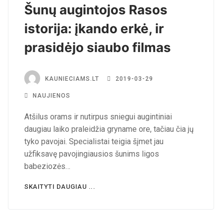
Šunų augintojos Rasos
istorija: įkando erkė, ir
prasidėjo siaubo filmas
KAUNIECIAMS.LT
2019-03-29
NAUJIENOS
Atšilus orams ir nutirpus sniegui augintiniai
daugiau laiko praleidžia gryname ore, tačiau čia jų
tyko pavojai. Specialistai teigia šįmet jau
užfiksavę pavojingiausios šunims ligos
babeziozės…
SKAITYTI DAUGIAU ...