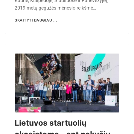
Kaune, Klaipėdoje, Šiauliuose ir Panevėžyje),
2019 metų gegužės mėnesio reikšmė…
SKAITYTI DAUGIAU ...
Lietuvos startuolių