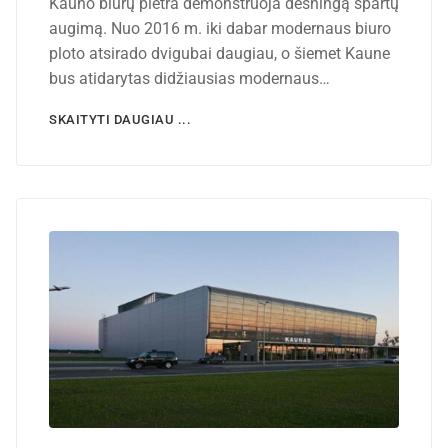
Kauno biurų plėtra demonstruoja dėsningą spartų
augimą. Nuo 2016 m. iki dabar modernaus biuro
ploto atsirado dvigubai daugiau, o šiemet Kaune
bus atidarytas didžiausias modernaus…
SKAITYTI DAUGIAU ...