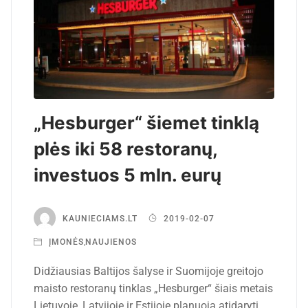
„Hesburger“ šiemet tinklą
plės iki 58 restoranų,
investuos 5 mln. eurų
KAUNIECIAMS.LT
2019-02-07
ĮMONĖS
,
NAUJIENOS
Didžiausias Baltijos šalyse ir Suomijoje greitojo
maisto restoranų tinklas „Hesburger“ šiais metais
Lietuvoje, Latvijoje ir Estijoje planuoja atidaryti