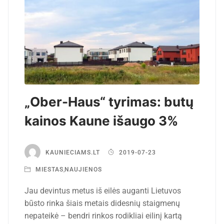
„Ober-Haus“ tyrimas: butų
kainos Kaune išaugo 3%
KAUNIECIAMS.LT
2019-07-23
MIESTAS
,
NAUJIENOS
Jau devintus metus iš eilės auganti Lietuvos
būsto rinka šiais metais didesnių staigmenų
nepateikė – bendri rinkos rodikliai eilinį kartą