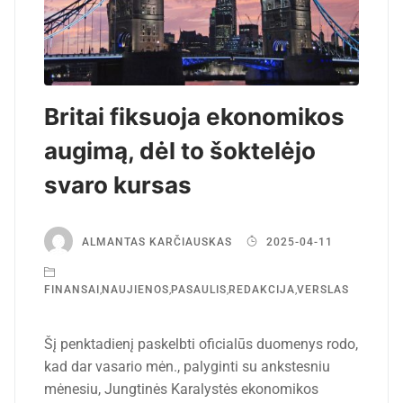
Britai fiksuoja ekonomikos
augimą, dėl to šoktelėjo
svaro kursas
ALMANTAS KARČIAUSKAS
2025-04-11
FINANSAI
,
NAUJIENOS
,
PASAULIS
,
REDAKCIJA
,
VERSLAS
Šį penktadienį paskelbti oficialūs duomenys rodo,
kad dar vasario mėn., palyginti su ankstesniu
mėnesiu, Jungtinės Karalystės ekonomikos