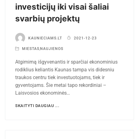
investicijų iki visai šaliai
svarbių projektų
KAUNIECIAMS.LT
2021-12-23
MIESTAS
,
NAUJIENOS
Atgimimą išgyvenantis ir sparčiai ekonominius
rodiklius keliantis Kaunas tampa vis didesniu
traukos centru tiek investuotojams, tiek ir
gyventojams. Šie metai tapo rekordiniai –
Laisvosios ekonominės…
SKAITYTI DAUGIAU ...