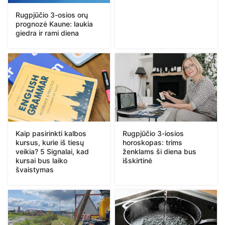
Rugpjūčio 3-osios orų
prognozė Kaune: laukia
giedra ir rami diena
Kaip pasirinkti kalbos
Rugpjūčio 3-iosios
kursus, kurie iš tiesų
horoskopas: trims
veikia? 5 Signalai, kad
ženklams ši diena bus
kursai bus laiko
išskirtinė
švaistymas