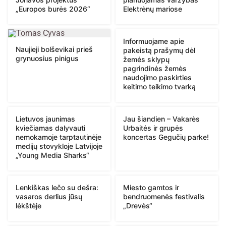
„Europos burės 2026“
Elektrėnų mariose
Informuojame apie
Naujieji bolševikai prieš
pakeistą prašymų dėl
grynuosius pinigus
žemės sklypų
pagrindinės žemės
naudojimo paskirties
keitimo teikimo tvarką
Lietuvos jaunimas
Jau šiandien – Vakarės
kviečiamas dalyvauti
Urbaitės ir grupės
nemokamoje tarptautinėje
koncertas Gegučių parke!
medijų stovykloje Latvijoje
„Young Media Sharks“
Lenkiškas lečo su dešra:
Miesto gamtos ir
vasaros derlius jūsų
bendruomenės festivalis
lėkštėje
„Drevės“