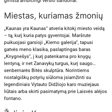
gimsta ambicingi verslo sandoriai.
Miestas, kuriamas žmonių
„Kaunas yra Kaunas“ atveria kitokį miesto veidą
– tą, kurį kuria patys gyventojai. Maršrute
puikuojasi garsioji „Kiemo galerija“, tapusi
gatvės meno klasika, paslaptingas baras
„Knygnešys“, į kurį patenkama pro knygų
lentyną, ir net Zanavykų turgus, kurį saugo…
senbernarės Bitės skulptūra. Norintiems
nostalgiškų potyrių siūloma įsiamžinti su
legendiniais Vytauto Didžiojo karo muziejaus
liūtais arba skirti pasimatymą prie Laisvės alėjos
fontano.