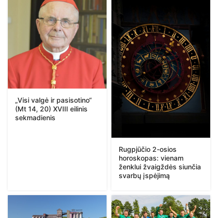
„Visi valgė ir pasisotino“
(Mt 14, 20) XVIII eilinis
sekmadienis
Rugpjūčio 2-osios
horoskopas: vienam
ženklui žvaigždės siunčia
svarbų įspėjimą