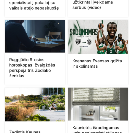
užtikrintai įveikdama
specialistai į pokalbį su
serbus (video)
vaikais atėjo nepasiruošę
Rugpjūčio 8-osios
Keenanas Evansas grįžta
horoskopas: žvaigždės
ir skolinamas
perspėja tris Zodiako
ženklus
Kaunietės išradingumas:
Žydintis Kaunas
kaip pasigaminti stilingas