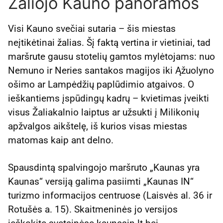
Žaliojo Kauno panoramos
Visi Kauno svečiai sutaria – šis miestas
neįtikėtinai žalias. Šį faktą vertina ir vietiniai, tad
maršrute gausu stotelių gamtos mylėtojams: nuo
Nemuno ir Neries santakos magijos iki Ąžuolyno
ošimo ar Lampėdžių paplūdimio atgaivos. O
ieškantiems įspūdingų kadrų – kvietimas įveikti
visus Žaliakalnio laiptus ar užsukti į Milikonių
apžvalgos aikštelę, iš kurios visas miestas
matomas kaip ant delno.
Spausdintą spalvingojo maršruto „Kaunas yra
Kaunas“ versiją galima pasiimti „Kaunas IN“
turizmo informacijos centruose (Laisvės al. 36 ir
Rotušės a. 15). Skaitmeninės jo versijos