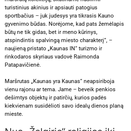
turistinius akinius ir apsiauti patogius
sportbačius – juk judesys yra tikrasis Kauno
gyvenimo būdas. Norėjome, kad pats žemėlapis
būtų ne tik gidas, bet ir meno kūrinys,
atspindintis spalvingą miesto charakterį“, –
naujieną pristato „Kaunas IN“ turizmo ir
rinkodaros skyriaus vadovė Raimonda
Patapavičienė.
Maršrutas „Kaunas yra Kaunas“ neapsiriboja
vienu rajonu ar tema. Jame – beveik penkios
dešimtys objektų ir patirčių, kurios padės
kiekvienam susidėlioti savo idealų dienos planą
mieste.