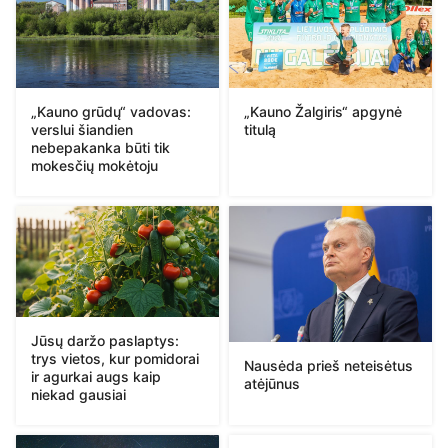
„Kauno Žalgiris“ apgynė
„Kauno grūdų“ vadovas:
titulą
verslui šiandien
nebepakanka būti tik
mokesčių mokėtoju
Jūsų daržo paslaptys:
trys vietos, kur pomidorai
Nausėda prieš neteisėtus
ir agurkai augs kaip
atėjūnus
niekad gausiai