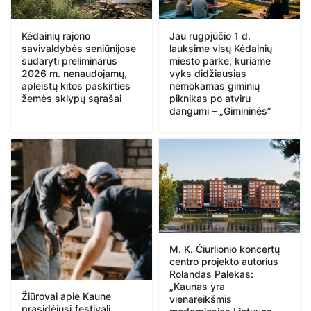
Kėdainių rajono
Jau rugpjūčio 1 d.
savivaldybės seniūnijose
lauksime visų Kėdainių
sudaryti preliminarūs
miesto parke, kuriame
2026 m. nenaudojamų,
vyks didžiausias
apleistų kitos paskirties
nemokamas giminių
žemės sklypų sąrašai
piknikas po atviru
dangumi – „Gimininės”
M. K. Čiurlionio koncertų
centro projekto autorius
Rolandas Palekas:
„Kaunas yra
Žiūrovai apie Kaune
vienareikšmis
prasidėjusį festivalį