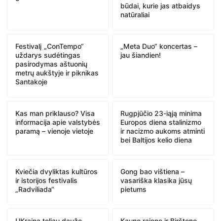
būdai, kurie jas atbaidys
natūraliai
Festivalį „ConTempo“
„Meta Duo“ koncertas –
uždarys sudėtingas
jau šiandien!
pasirodymas aštuonių
metrų aukštyje ir piknikas
Santakoje
Kas man priklauso? Visa
Rugpjūčio 23-iąją minima
informacija apie valstybės
Europos diena stalinizmo
paramą – vienoje vietoje
ir nacizmo aukoms atminti
bei Baltijos kelio diena
Kviečia dvyliktas kultūros
Gong bao vištiena –
ir istorijos festivalis
vasariška klasika jūsų
„Radviliada“
pietums
UKraina toliau daužo
Kauno rajone ir Birštono