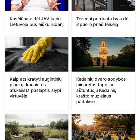
Kasčiūnas: dėl JAV karių
Teismui perduota byla dėl
Lietuvoje bus aišku rudenį
išpuolio prieš teisėją
Kaip atsikratyti augintinių
Kėdainių dvaro sodybos
plaukų: kaunietės
minaretas tapo jau
atskleista paslaptis slypi
aštuntuoju Kėdainių
virtuvėje
krašto muziejaus
padaliniu