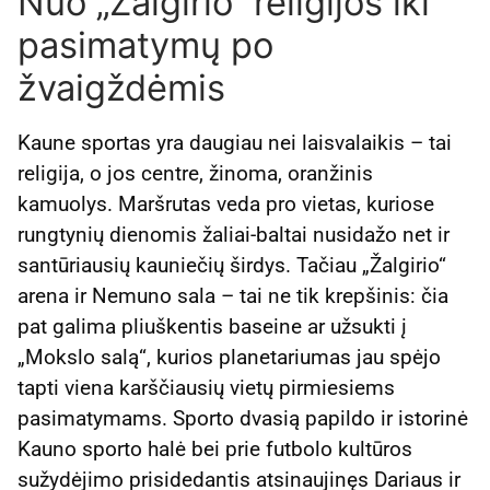
Nuo „Žalgirio“ religijos iki
pasimatymų po
žvaigždėmis
Kaune sportas yra daugiau nei laisvalaikis – tai
religija, o jos centre, žinoma, oranžinis
kamuolys. Maršrutas veda pro vietas, kuriose
rungtynių dienomis žaliai-baltai nusidažo net ir
santūriausių kauniečių širdys. Tačiau „Žalgirio“
arena ir Nemuno sala – tai ne tik krepšinis: čia
pat galima pliuškentis baseine ar užsukti į
„Mokslo salą“, kurios planetariumas jau spėjo
tapti viena karščiausių vietų pirmiesiems
pasimatymams. Sporto dvasią papildo ir istorinė
Kauno sporto halė bei prie futbolo kultūros
sužydėjimo prisidedantis atsinaujinęs Dariaus ir