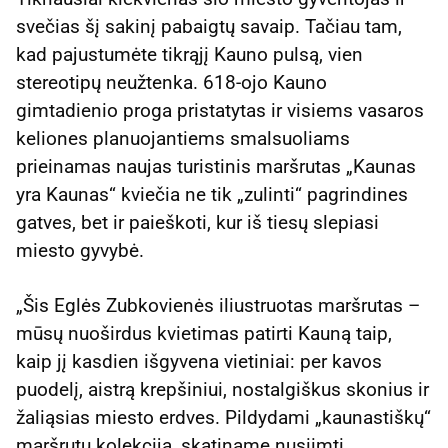
svečias šį sakinį pabaigtų savaip. Tačiau tam,
kad pajustumėte tikrąjį Kauno pulsą, vien
stereotipų neužtenka. 618-ojo Kauno
gimtadienio proga pristatytas ir visiems vasaros
keliones planuojantiems smalsuoliams
prieinamas naujas turistinis maršrutas „Kaunas
yra Kaunas“ kviečia ne tik „zulinti“ pagrindines
gatves, bet ir paieškoti, kur iš tiesų slepiasi
miesto gyvybė.
„Šis Eglės Zubkovienės iliustruotas maršrutas –
mūsų nuoširdus kvietimas patirti Kauną taip,
kaip jį kasdien išgyvena vietiniai: per kavos
puodelį, aistrą krepšiniui, nostalgiškus skonius ir
žaliąsias miesto erdves. Pildydami „kaunastiškų“
maršrutų kolekciją, skatiname nusiimti