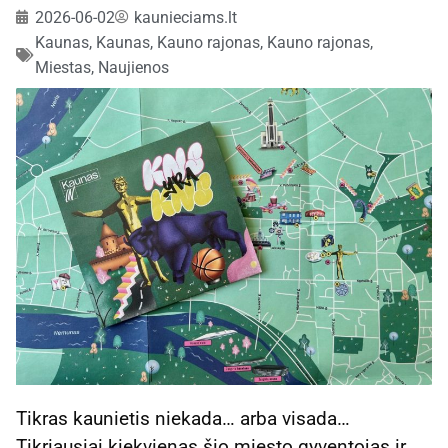
2026-06-02
kaunieciams.lt
Kaunas
,
Kaunas, Kauno rajonas
,
Kauno rajonas
,
Miestas
,
Naujienos
Tikras kaunietis niekada… arba visada…
Tikriausiai kiekvienas šio miesto gyventojas ir