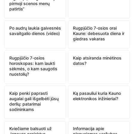
pirmoji scenos menų
patirtis“
Po audrų laukia gaivesnės
Rugpjūčio 7-osios orai
savaitgalio dienos (video)
Kaune: debesuota diena ir
giedras vakaras
Rugpjūčio 7-osios
Kaip atsiranda minėtinos
horoskopas: kam laukti
datos?
sėkmės, o kam saugotis
nuostolių?
Kaip penki paprasti
Ką pasauliui kuria Kauno
augalai gali išgelbėti jūsų
elektronikos inžinieriai?
derlių: patarimai
sodininkams
Kviečiame balsuoti už
Informacija apie
Jonavos projektus
planuojamas varžybas