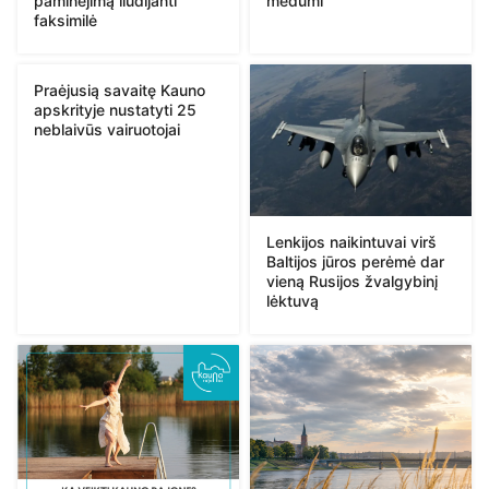
paminėjimą liudijanti
medumi
faksimilė
Praėjusią savaitę Kauno
apskrityje nustatyti 25
neblaivūs vairuotojai
Lenkijos naikintuvai virš
Baltijos jūros perėmė dar
vieną Rusijos žvalgybinį
lėktuvą