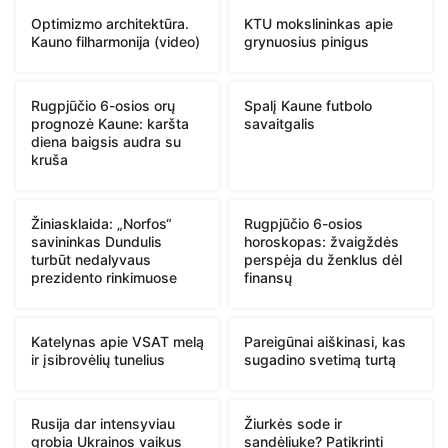
Optimizmo architektūra.
KTU mokslininkas apie
Kauno filharmonija (video)
grynuosius pinigus
Rugpjūčio 6-osios orų
Spalį Kaune futbolo
prognozė Kaune: karšta
savaitgalis
diena baigsis audra su
kruša
Žiniasklaida: „Norfos“
Rugpjūčio 6-osios
savininkas Dundulis
horoskopas: žvaigždės
turbūt nedalyvaus
perspėja du ženklus dėl
prezidento rinkimuose
finansų
Katelynas apie VSAT melą
Pareigūnai aiškinasi, kas
ir įsibrovėlių tunelius
sugadino svetimą turtą
Rusija dar intensyviau
Žiurkės sode ir
grobia Ukrainos vaikus
sandėliuke? Patikrinti