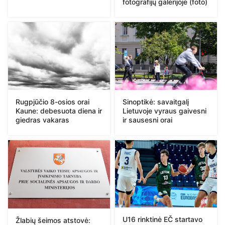
fotografijų galerijoje (foto)
Rugpjūčio 8-osios orai
Sinoptikė: savaitgalį
Kaune: debesuota diena ir
Lietuvoje vyraus gaivesni
giedras vakaras
ir sausesni orai
U16 rinktinė EČ startavo
Žlabių šeimos atstovė: