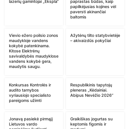
lazerių gamintojai „Ekspla“
paprastas būdas, kaip
papilkėjusias kojines vėl
paversti akinančiai
baltomis
Vievio ežero poilsio zonos
Ažytėnų tilto statybvietėje
maudykloje vandens
– akivaizdūs pokyčiai
kokybė patenkinama.
Kitose Elektrėnų
savivaldybės maudyklose
vandens kokybė gera,
maudytis saugu.
Konkursas Kontrolės ir
Respublikinis tapytojų
audito tarnybos
pleneras „Kėdainiai.
vyriausiojo specialisto
Abipus Nevėžio 2026“
pareigoms užimti
Jonavą pasiekė pirmąjį
Graikiškas jogurtas su
Lietuvos vardo
keptomis figomis ir