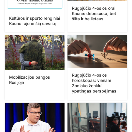
Rugpjūčio 4-osios orai
Kaune: debesuota, bet
Kultūros ir sporto renginiai
šilta ir be lietaus
Kauno rajone šią savaitę
Rugpjūčio 4-osios
Mobilizacijos bangos
horoskopas: vienam
Rusijoje
Zodiako ženklui –
ypatingas perspėjimas