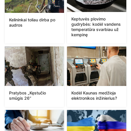
Keptuvės plovimo
Kelininkai toliau dirba po
gudrybės: kodėl vandens
audros
temperatūra svarbiau už
kempinę
Pratybos „Kęstučio
Kodėl Kaunas medžioja
smūgis 26“
elektronikos inžinierius?