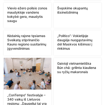
Vievio ežero poilsio zonos
Švęskime okupantų
maudykloje vandens
išsinešdinimą
kokybė gera, maudytis
saugu
Kėdainių rajone tęsiamas
„Politico”: Vokietijoje
Sveikatą stiprinančio
daugėja nuogąstavimų
Kauno regiono susitarimų
dėl Maskvos kišimosi į
įgyvendinimas
rinkimus
Gaivioji vietnamietiška
Bún chả: grilinta kiauliena
su ryžių makaronais
„ConTempo“ festivalyje –
340 vaikų iš Lietuvos
regionų: „Daugeliui tai yra