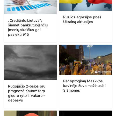
Rusijos agresijos prieš
„Creditinfo Lietuva“:
Ukrainą aktualijos
šiemet bankrutuojančių
įmonių skaičius gali
pasiekti 915
Per sprogimą Maskvos
kavinėje žuvo mažiausiai
Rugpjūčio 2-osios orų
3 žmonės
prognozė Kaune: tarp
giedro ryto ir vakaro –
debesys