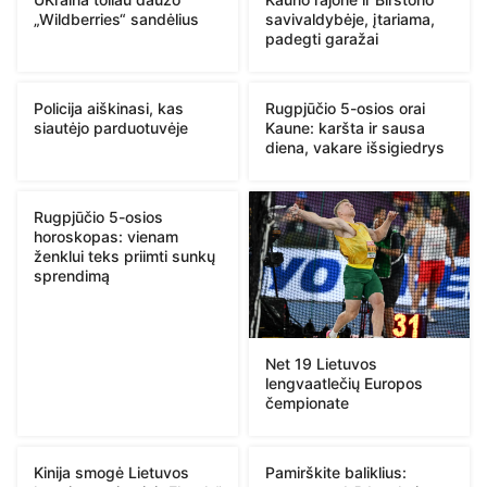
„Wildberries“ sandėlius
savivaldybėje, įtariama,
padegti garažai
Policija aiškinasi, kas
Rugpjūčio 5-osios orai
siautėjo parduotuvėje
Kaune: karšta ir sausa
diena, vakare išsigiedrys
Rugpjūčio 5-osios
horoskopas: vienam
ženklui teks priimti sunkų
sprendimą
Net 19 Lietuvos
lengvaatlečių Europos
čempionate
Kinija smogė Lietuvos
Pamirškite baliklius: