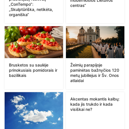
moderniosios Lietuvos
„ConTempo“:
centras“
„Skulptūriška, netikėta,
organiška“
Brusketos su saulėje
Žeimių parapijoje
prinokusiais pomidorais ir
paminėtas bažnyčios 120
bazilikais
metų jubiliejus ir Šv. Onos
atlaidai
Akcentas mokantis kalbų:
kada jis trukdo ir kada
visiškai ne?