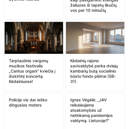
žaliuzes iš tapetų likučių
vos per 10 minučių
Tarptautinis vargonų
Kėdainių rajono
muzikos festivalis
savivaldybė perka dviejų
„Cantus organi“ kviečia į
kambarių butą socialinio
išskirtinį koncertą
būsto fondo plėtrai (SB-
Kėdainiuose!
31)
Policija vis dar ieško
Ignas Vėgėlė: „JAV
dingusios moters
reikalaujama
atsakomybės už
netinkamą pandemijos
valdymą. Lietuvoje?“