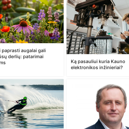
 paprasti augalai gali
jūsų derlių: patarimai
Ką pasauliui kuria Kauno
ams
elektronikos inžinieriai?