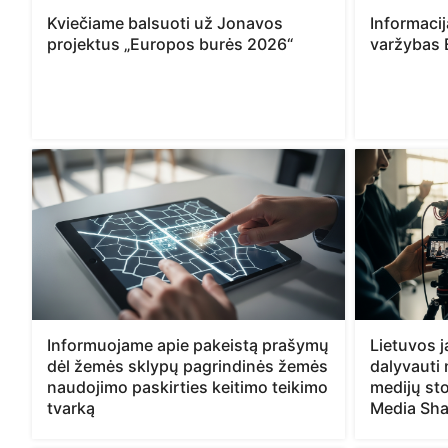
Kviečiame balsuoti už Jonavos
Informaci
projektus „Europos burės 2026“
varžybas 
Informuojame apie pakeistą prašymų
Lietuvos 
dėl žemės sklypų pagrindinės žemės
dalyvauti
naudojimo paskirties keitimo teikimo
medijų sto
tvarką
Media Sha