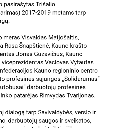
 pasirašytas Trišalio
itarimas) 2017-2019 metams tarp
ngų.
 meras Visvaldas Matjošaitis,
ja Rasa Šnapštienė, Kauno krašto
dentas Jonas Guzavičius, Kauno
s viceprezidentas Vaclovas Vytautas
nfederacijos Kauno regioninio centro
to profesinės sąjungos ,,Solidarumas“
autobusai“ darbuotojų profesinės
ninko patarėjas Rimvydas Tvarijonas.
nį dialogą tarp Savivaldybės, verslo ir
mo, darbuotojų saugos ir sveikatos,