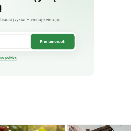
ą
biausi įvykiai – vienoje vietoje.
mo politika