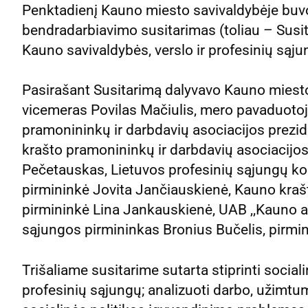
Penktadienį Kauno miesto savivaldybėje buvo
bendradarbiavimo susitarimas (toliau – Sus
Kauno savivaldybės, verslo ir profesinių sąju
Pasirašant Susitarimą dalyvavo Kauno miesto
vicemeras Povilas Mačiulis, mero pavaduoto
pramonininkų ir darbdavių asociacijos prezi
krašto pramonininkų ir darbdavių asociacijo
Pečetauskas, Lietuvos profesinių sąjungų ko
pirmininkė Jovita Jančiauskienė, Kauno kraš
pirmininkė Lina Jankauskienė, UAB ,,Kauno 
sąjungos pirmininkas Bronius Bučelis, pirmi
Trišaliame susitarime sutarta stiprinti sociali
profesinių sąjungų; analizuoti darbo, užimtu