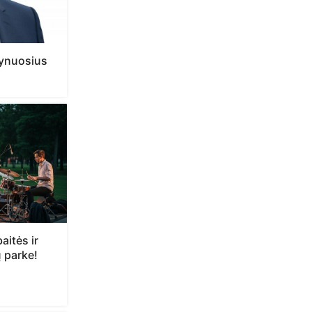
grynuosius
aitės ir
 parke!