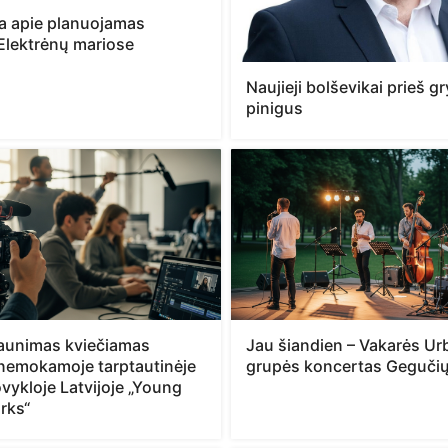
ja apie planuojamas
Elektrėnų mariose
Naujieji bolševikai prieš 
pinigus
jaunimas kviečiamas
Jau šiandien – Vakarės Urb
 nemokamoje tarptautinėje
grupės koncertas Gegučių
vykloje Latvijoje „Young
rks“