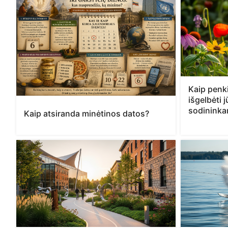
Kaip penki
išgelbėti 
sodinink
Kaip atsiranda minėtinos datos?