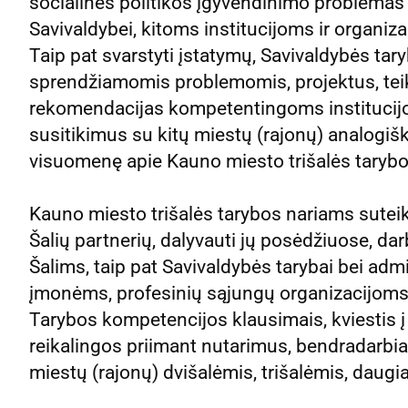
socialinės politikos įgyvendinimo problemas 
Savivaldybei, kitoms institucijoms ir organi
Taip pat svarstyti įstatymų, Savivaldybės tar
sprendžiamomis problemomis, projektus, teik
rekomendacijas kompetentingoms institucijo
susitikimus su kitų miestų (rajonų) analogišk
visuomenę apie Kauno miesto trišalės taryb
Kauno miesto trišalės tarybos nariams suteikt
Šalių partnerių, dalyvauti jų posėdžiuose, darb
Šalims, taip pat Savivaldybės tarybai bei admi
įmonėms, profesinių sąjungų organizacijom
Tarybos kompetencijos klausimais, kviestis į
reikalingos priimant nutarimus, bendradarbia
miestų (rajonų) dvišalėmis, trišalėmis, daugi