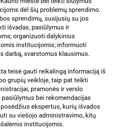
Kauno mieste bei teikti siūlymus
zacijoms dėl šių problemų sprendimo.
ybos sprendimų, susijusių su jos
ti išvadas, pasiūlymus ir
ms; organizuoti dalykinius
omis institucijomis; informuoti
os darbą, svarstomus klausimus.
a teisė gauti reikalingą informaciją iš
o grupių veikloje, taip pat teikti
nistracijai, pramonės ir verslo
s pasiūlymus bei rekomendacijas
 posėdžius ekspertus, kurių išvados
uti su viešojo administravimo, kitų
ašalėmis institucijomis.