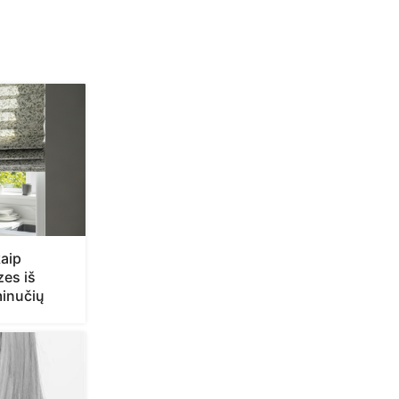
aip
zes iš
minučių