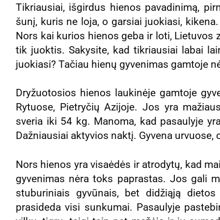
Tikriausiai, išgirdus hienos pavadinimą, pir
šunį, kuris ne loja, o garsiai juokiasi, kikena.
Nors kai kurios hienos geba ir loti, Lietuvo
tik juoktis. Sakysite, kad tikriausiai labai l
juokiasi? Tačiau hienų gyvenimas gamtoje nė
Dryžuotosios hienos laukinėje gamtoje gyve
Rytuose, Pietryčių Azijoje. Jos yra mažiaus
sveria iki 54 kg. Manoma, kad pasaulyje yra
Dažniausiai aktyvios naktį. Gyvena urvuose, o
Nors hienos yra visaėdės ir atrodytų, kad maist
gyvenimas nėra toks paprastas. Jos gali mis
stuburiniais gyvūnais, bet didžiąją dietos
prasideda visi sunkumai. Pasaulyje pastebi