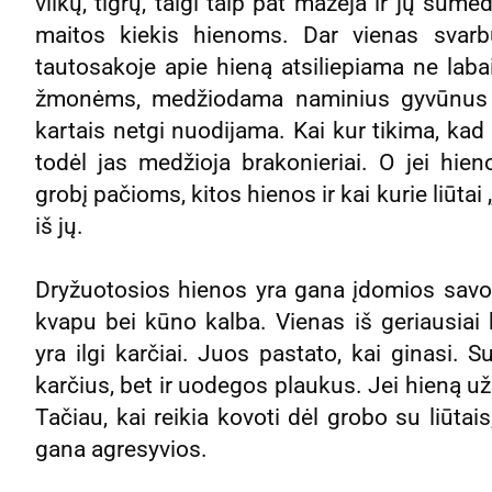
vilkų, tigrų, taigi taip pat mažėja ir jų sume
maitos kiekis hienoms. Dar vienas svarb
tautosakoje apie hieną atsiliepiama ne labai
žmonėms, medžiodama naminius gyvūnus ar
kartais netgi nuodijama. Kai kur tikima, kad
todėl jas medžioja brakonieriai. O jei hie
grobį pačioms, kitos hienos ir kai kurie liūtai
iš jų.
Dryžuotosios hienos yra gana įdomios savo 
kvapu bei kūno kalba. Vienas iš geriausia
yra ilgi karčiai. Juos pastato, kai ginasi.
karčius, bet ir uodegos plaukus. Jei hieną užp
Tačiau, kai reikia kovoti dėl grobo su liūtais
gana agresyvios.