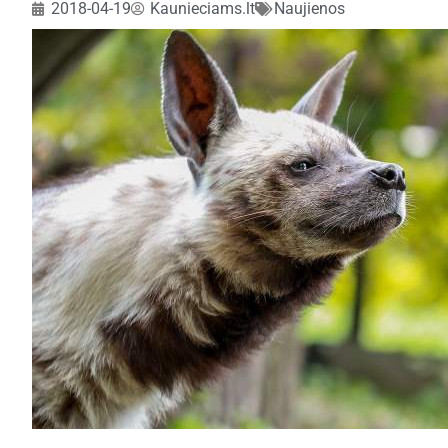
2018-04-19
Kaunieciams.lt
Naujienos