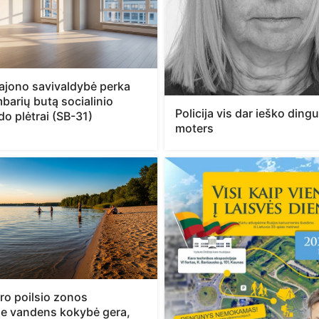
rajono savivaldybė perka
barių butą socialinio
Policija vis dar ieško ding
o plėtrai (SB-31)
moters
ro poilsio zonos
e vandens kokybė gera,