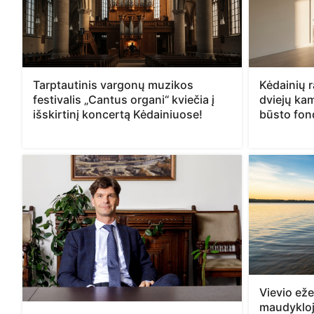
Tarptautinis vargonų muzikos
Kėdainių 
festivalis „Cantus organi“ kviečia į
dviejų kam
išskirtinį koncertą Kėdainiuose!
būsto fond
Vievio eže
maudykloj