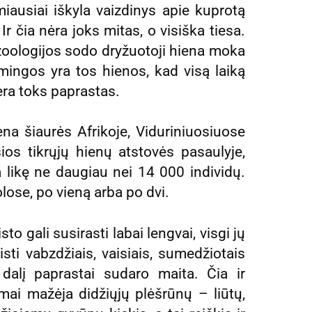
miausiai iškyla vaizdinys apie kuprotą
 Ir čia nėra joks mitas, o visiška tiesa.
s zoologijos sodo dryžuotoji hiena moka
aimingos yra tos hienos, kad visą laiką
ra toks paprastas.
na šiaurės Afrikoje, Viduriniuosiuose
ios tikrųjų hienų atstovės pasaulyje,
 likę ne daugiau nei 14 000 individų.
lose, po vieną arba po dvi.
o gali susirasti labai lengvai, visgi jų
ti vabzdžiais, vaisiais, sumedžiotais
 dalį paprastai sudaro maita. Čia ir
mai mažėja didžiųjų plėšrūnų – liūtų,