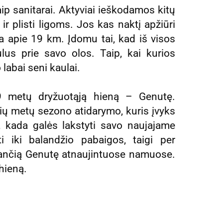
aip sanitarai. Aktyviai ieškodamos kitų
 ir plisti ligoms. Jos kas naktį apžiūri
ja apie 19 km. Įdomu tai, kad iš visos
ulus prie savo olos. Taip, kai kurios
 labai seni kaulai.
 9 metų dryžuotąją hieną – Genutę.
 šių metų sezono atidarymo, kuris įvyks
, kada galės lakstyti savo naujajame
i iki balandžio pabaigos, taigi per
jančią Genutę atnaujintuose namuose.
 hieną.