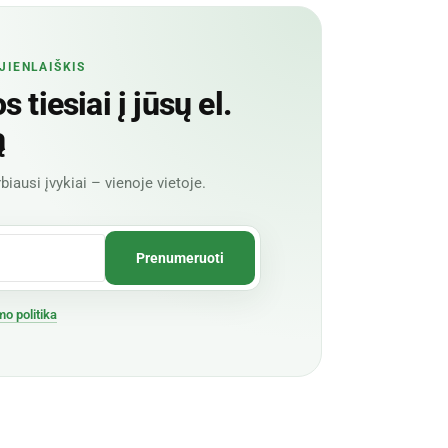
JIENLAIŠKIS
 tiesiai į jūsų el.
ą
biausi įvykiai – vienoje vietoje.
mo politika