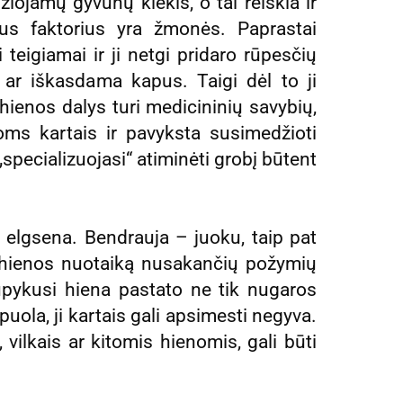
džiojamų gyvūnų kiekis, o tai reiškia ir
us faktorius yra žmonės. Paprastai
 teigiamai ir ji netgi pridaro rūpesčių
 iškasdama kapus. Taigi dėl to ji
 hienos dalys turi medicininių savybių,
noms kartais ir pavyksta susimedžioti
 „specializuojasi“ atiminėti grobį būtent
elgsena. Bendrauja – juoku, taip pat
i hienos nuotaiką nusakančių požymių
 Supykusi hiena pastato ne tik nugaros
uola, ji kartais gali apsimesti negyva.
, vilkais ar kitomis hienomis, gali būti