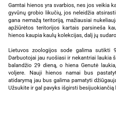
Gamtai hienos yra svarbios, nes jos veikia k
gyvūnų grobio likučių, jos neleidžia atsirasti
gana nemažą teritoriją, mažiausiai nukeliau
apžiūrėtos teritorijos kartais parsineša ka
hienos kaupia kaulų kolekcijas, dalį jų sudaro
Lietuvos zoologijos sode galima sutikti
Darbuotojai jau ruošiasi ir nekantriai laukia
balandžio 29 dieną, o hiena Genutė laukia
voljere. Nauji hienos namai bus pastatyt
atidarymą jau bus galima pamatyti džiūgau
Užsukite ir gal pavyks išgirsti besijuokiančią