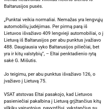
Baltarusijos pusės.
„Punktai veikia normaliai. Nemažas yra lengvųjų
automobilių judėjimas. Per pirmą parą iš
Lietuvos išvažiavo 409 lengvieji automobiliai, o į
Lietuvą iš Baltarusijos per abu punktus įvažiavo
488. Daugiausia vyko Baltarusijos piliečiai, bet
yra ir kitų valstybių“, – Eltai penktadienio rytą
sakė G. Mišutis.
Jo teigimu, per abu punktus išvažiavo 126, o
įvažiavo į Lietuvą 75.
VSAT atstovas Eltai pasakojo, kad Lietuvos
pasieniečiai pakalbina į Lietuvą grįžtančius kitų
vilkikų vairuotojus, pavyzdžiui, vykstančius su