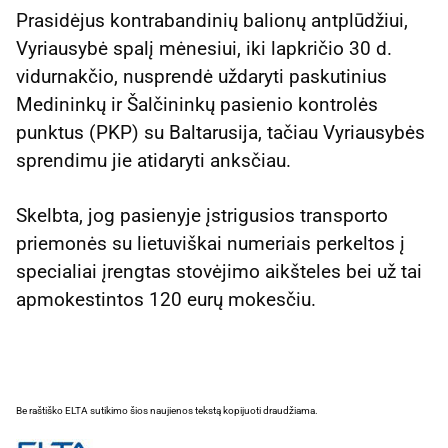
Prasidėjus kontrabandinių balionų antplūdžiui,
Vyriausybė spalį mėnesiui, iki lapkričio 30 d.
vidurnakčio, nusprendė uždaryti paskutinius
Medininkų ir Šalčininkų pasienio kontrolės
punktus (PKP) su Baltarusija, tačiau Vyriausybės
sprendimu jie atidaryti anksčiau.
Skelbta, jog pasienyje įstrigusios transporto
priemonės su lietuviškai numeriais perkeltos į
specialiai įrengtas stovėjimo aikšteles bei už tai
apmokestintos 120 eurų mokesčiu.
Be raštiško ELTA sutikimo šios naujienos tekstą kopijuoti draudžiama.