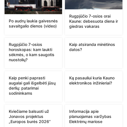
Rugpjūčio 7-osios orai
Po audrų laukia gaivesnės
Kaune: debesuota diena ir
savaitgalio dienos (video)
giedras vakaras
Rugpjūčio 7-osios
Kaip atsiranda minėtinos
horoskopas: kam laukti
datos?
sėkmės, o kam saugotis
nuostolių?
Kaip penki paprasti
Ką pasauliui kuria Kauno
augalai gali išgelbėti jūsų
elektronikos inžinieriai?
derlių: patarimai
sodininkams
Kviečiame balsuoti už
Informacija apie
Jonavos projektus
planuojamas varžybas
„Europos burės 2026“
Elektrėnų mariose