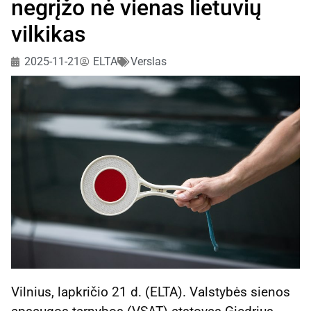
negrįžo nė vienas lietuvių
vilkikas
2025-11-21
ELTA
Verslas
Vilnius, lapkričio 21 d. (ELTA). Valstybės sienos