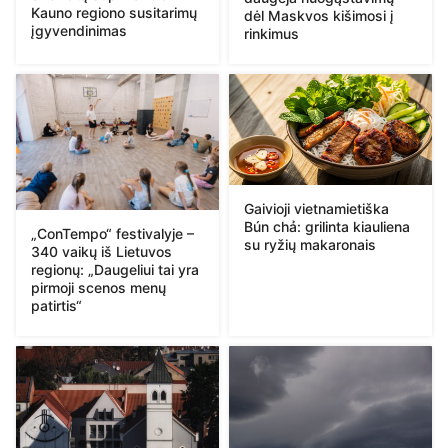
Kauno regiono susitarimų
dėl Maskvos kišimosi į
įgyvendinimas
rinkimus
Gaivioji vietnamietiška
Bún chả: grilinta kiauliena
„ConTempo“ festivalyje –
su ryžių makaronais
340 vaikų iš Lietuvos
regionų: „Daugeliui tai yra
pirmoji scenos menų
patirtis“