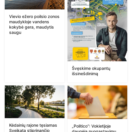
Vievio ežero poilsio zonos
maudykloje vandens
kokybė gera, maudytis
saugu
Švęskime okupantų
išsinešdinimą
Kėdainių rajone tęsiamas
„Politico”: Vokietijoje
Sveikatą stiprinančio
daugėja nuogąstavimų