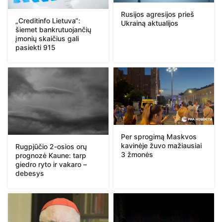
Rusijos agresijos prieš
„Creditinfo Lietuva“:
Ukrainą aktualijos
šiemet bankrutuojančių
įmonių skaičius gali
pasiekti 915
Per sprogimą Maskvos
kavinėje žuvo mažiausiai
Rugpjūčio 2-osios orų
3 žmonės
prognozė Kaune: tarp
giedro ryto ir vakaro –
debesys