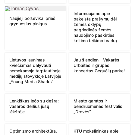
Informuojame apie
Naujieji bolševikai prieš
pakeistą prašymų dėl
grynuosius pinigus
žemės sklypų
pagrindinės žemės
naudojimo paskirties
keitimo teikimo tvarką
Lietuvos jaunimas
Jau šiandien – Vakarės
kviečiamas dalyvauti
Urbaitės ir grupės
nemokamoje tarptautinėje
koncertas Gegučių parke!
medijų stovykloje Latvijoje
„Young Media Sharks“
Lenkiškas lečo su dešra:
Miesto gamtos ir
vasaros derlius jūsų
bendruomenės festivalis
lėkštėje
„Drevės“
Optimizmo architektūra.
KTU mokslininkas apie