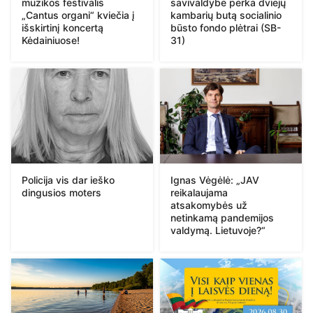
muzikos festivalis
savivaldybė perka dviejų
„Cantus organi“ kviečia į
kambarių butą socialinio
išskirtinį koncertą
būsto fondo plėtrai (SB-
Kėdainiuose!
31)
Policija vis dar ieško
Ignas Vėgėlė: „JAV
dingusios moters
reikalaujama
atsakomybės už
netinkamą pandemijos
valdymą. Lietuvoje?“