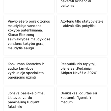
paversti akinančiai
baltomis
Vievio ežero poilsio zonos
Ažytėnų tilto statybvietėje
maudykloje vandens
– akivaizdūs pokyčiai
kokybė patenkinama.
Kitose Elektrėnų
savivaldybės maudyklose
vandens kokybė gera,
maudytis saugu.
Konkursas Kontrolės ir
Respublikinis tapytojų
audito tarnybos
pleneras „Kėdainiai.
vyriausiojo specialisto
Abipus Nevėžio 2026“
pareigoms užimti
Jonavą pasiekė pirmąjį
Graikiškas jogurtas su
Lietuvos vardo
keptomis figomis ir
paminėjimą liudijanti
medumi
faksimilė