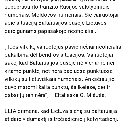
supaprastinto tranzito Rusijos valstybiniais
numeriais, Moldovos numeriais. Šie vairuotojai
apie situaciją Baltarusijos pusėje Lietuvos
pareigūnams papasakojo neoficialiai.
„Tuos vilkikų vairuotojus pasieniečiai neoficialiai
pakalbina dėl bendros situacijos. Vairuotojai
sako, kad Baltarusijos pusėje nė viename nei
kitame punkte, net nėra pačiuose punktuose
vilkikų su lietuviškais numeriais. Anksčiau jie
buvo matomi šalia punktų, šalikelėse, bet ir
dabar jų ten nėra“, – Eltai sakė G. Mišutis.
ELTA primena, kad Lietuva sieną su Baltarusija
atidarė vidurnaktį iš trečiadienio į ketvirtadienį.