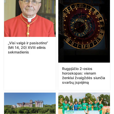
„Visi valgė ir pasisotino“
(Mt 14, 20) XVIII eilinis
sekmadienis
Rugpjūčio 2-osios
horoskopas: vienam
ženklui žvaigždės siunčia
svarbų įspėjimą