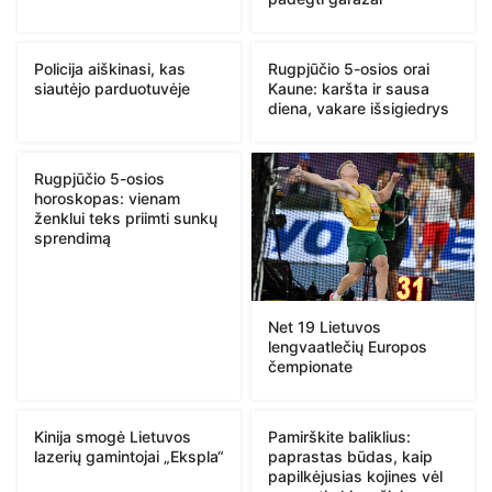
Policija aiškinasi, kas
Rugpjūčio 5-osios orai
siautėjo parduotuvėje
Kaune: karšta ir sausa
diena, vakare išsigiedrys
Rugpjūčio 5-osios
horoskopas: vienam
ženklui teks priimti sunkų
sprendimą
Net 19 Lietuvos
lengvaatlečių Europos
čempionate
Kinija smogė Lietuvos
Pamirškite baliklius:
lazerių gamintojai „Ekspla“
paprastas būdas, kaip
papilkėjusias kojines vėl