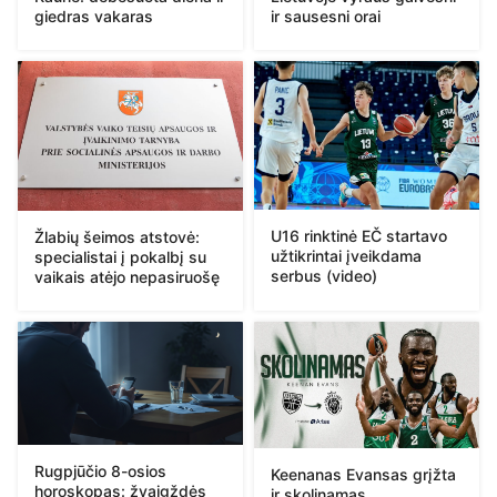
giedras vakaras
ir sausesni orai
U16 rinktinė EČ startavo
Žlabių šeimos atstovė:
užtikrintai įveikdama
specialistai į pokalbį su
serbus (video)
vaikais atėjo nepasiruošę
Rugpjūčio 8-osios
Keenanas Evansas grįžta
horoskopas: žvaigždės
ir skolinamas