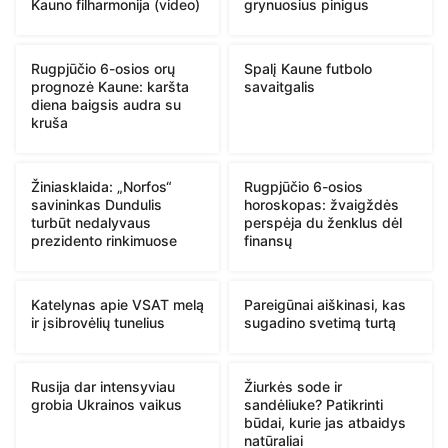
Kauno filharmonija (video)
grynuosius pinigus
Rugpjūčio 6-osios orų
Spalį Kaune futbolo
prognozė Kaune: karšta
savaitgalis
diena baigsis audra su
kruša
Žiniasklaida: „Norfos“
Rugpjūčio 6-osios
savininkas Dundulis
horoskopas: žvaigždės
turbūt nedalyvaus
perspėja du ženklus dėl
prezidento rinkimuose
finansų
Katelynas apie VSAT melą
Pareigūnai aiškinasi, kas
ir įsibrovėlių tunelius
sugadino svetimą turtą
Rusija dar intensyviau
Žiurkės sode ir
grobia Ukrainos vaikus
sandėliuke? Patikrinti
būdai, kurie jas atbaidys
natūraliai