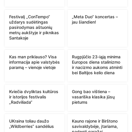
Festivalį „ConTempo“
„Meta Duo“ koncertas –
uždarys sudėtingas
jau šiandien!
pasirodymas aštuonių
metrų aukštyje ir piknikas
Santakoje
Kas man priklauso? Visa
Rugpjūčio 23-iąją minima
informacija apie valstybės
Europos diena stalinizmo
paramą – vienoje vietoje
ir nacizmo aukoms atminti
bei Baltijos kelio diena
Kviečia dvyliktas kultūros
Gong bao vištiena –
ir istorijos festivalis
vasariška klasika jūsų
„Radviliada“
pietums
UKraina toliau daužo
Kauno rajone ir Birštono
„Wildberries“ sandėlius
savivaldybėje, įtariama,
padegti garažai