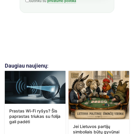
Sutinku su
privatumo politika
Daugiau naujienų:
Prastas Wi-Fi ryšys? Šis
paprastas triukas su folija
gali padėti
Jei Lietuvos partijų
simboliais būtų gyvūnai