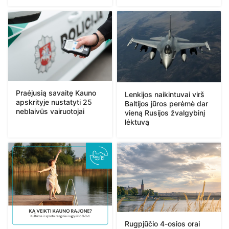
Praėjusią savaitę Kauno
Lenkijos naikintuvai virš
apskrityje nustatyti 25
Baltijos jūros perėmė dar
neblaivūs vairuotojai
vieną Rusijos žvalgybinį
lėktuvą
Rugpjūčio 4-osios orai