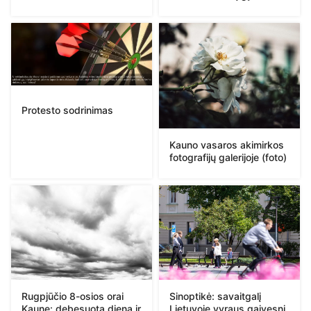
Protesto sodrinimas
Kauno vasaros akimirkos
fotografijų galerijoje (foto)
Rugpjūčio 8-osios orai
Sinoptikė: savaitgalį
Kaune: debesuota diena ir
Lietuvoje vyraus gaivesni