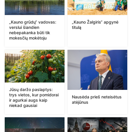
„Kauno Žalgiris“ apgynė
„Kauno grūdų“ vadovas:
titulą
verslui šiandien
nebepakanka būti tik
mokesčių mokėtoju
Jūsų daržo paslaptys:
trys vietos, kur pomidorai
Nausėda prieš neteisėtus
ir agurkai augs kaip
atėjūnus
niekad gausiai