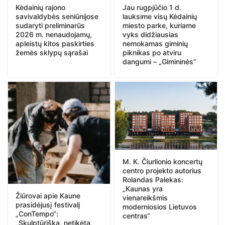
Kėdainių rajono
Jau rugpjūčio 1 d.
savivaldybės seniūnijose
lauksime visų Kėdainių
sudaryti preliminarūs
miesto parke, kuriame
2026 m. nenaudojamų,
vyks didžiausias
apleistų kitos paskirties
nemokamas giminių
žemės sklypų sąrašai
piknikas po atviru
dangumi – „Gimininės”
M. K. Čiurlionio koncertų
centro projekto autorius
Rolandas Palekas:
„Kaunas yra
Žiūrovai apie Kaune
vienareikšmis
prasidėjusį festivalį
moderniosios Lietuvos
„ConTempo“:
centras“
„Skulptūriška, netikėta,