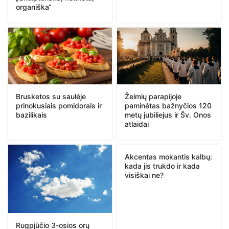
organiška“
Brusketos su saulėje
Žeimių parapijoje
prinokusiais pomidorais ir
paminėtas bažnyčios 120
bazilikais
metų jubiliejus ir Šv. Onos
atlaidai
Akcentas mokantis kalbų:
kada jis trukdo ir kada
visiškai ne?
Rugpjūčio 3-osios orų