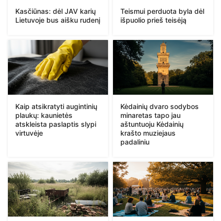
Kasčiūnas: dėl JAV karių
Teismui perduota byla dėl
Lietuvoje bus aišku rudenį
išpuolio prieš teisėją
Kaip atsikratyti augintinių
Kėdainių dvaro sodybos
plaukų: kaunietės
minaretas tapo jau
atskleista paslaptis slypi
aštuntuoju Kėdainių
virtuvėje
krašto muziejaus
padaliniu