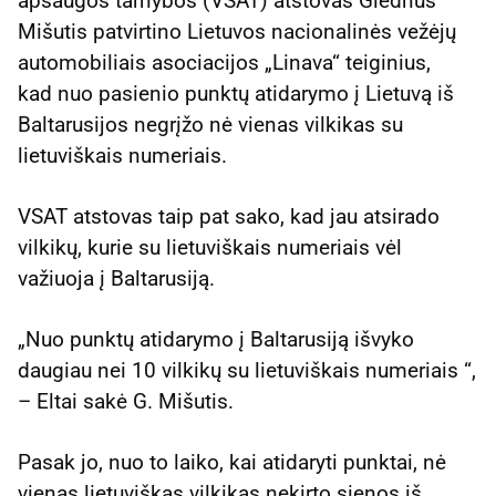
apsaugos tarnybos (VSAT) atstovas Giedrius
Mišutis patvirtino Lietuvos nacionalinės vežėjų
automobiliais asociacijos „Linava“ teiginius,
kad nuo pasienio punktų atidarymo į Lietuvą iš
Baltarusijos negrįžo nė vienas vilkikas su
lietuviškais numeriais.
VSAT atstovas taip pat sako, kad jau atsirado
vilkikų, kurie su lietuviškais numeriais vėl
važiuoja į Baltarusiją.
„Nuo punktų atidarymo į Baltarusiją išvyko
daugiau nei 10 vilkikų su lietuviškais numeriais “,
– Eltai sakė G. Mišutis.
Pasak jo, nuo to laiko, kai atidaryti punktai, nė
vienas lietuviškas vilkikas nekirto sienos iš