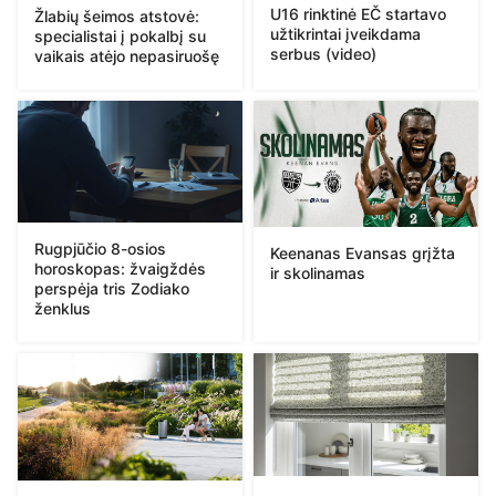
U16 rinktinė EČ startavo
Žlabių šeimos atstovė:
užtikrintai įveikdama
specialistai į pokalbį su
serbus (video)
vaikais atėjo nepasiruošę
Rugpjūčio 8-osios
Keenanas Evansas grįžta
horoskopas: žvaigždės
ir skolinamas
perspėja tris Zodiako
ženklus