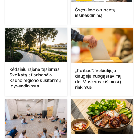
Švęskime okupantų
išsinešdinimą
Kėdainių rajone tęsiamas
„Politico”: Vokietijoje
Sveikatą stiprinančio
daugėja nuogąstavimų
Kauno regiono susitarimų
dėl Maskvos kišimosi į
įgyvendinimas
rinkimus