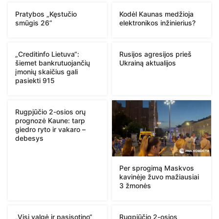
Pratybos „Kęstučio
Kodėl Kaunas medžioja
smūgis 26“
elektronikos inžinierius?
„Creditinfo Lietuva“:
Rusijos agresijos prieš
šiemet bankrutuojančių
Ukrainą aktualijos
įmonių skaičius gali
pasiekti 915
Rugpjūčio 2-osios orų
prognozė Kaune: tarp
giedro ryto ir vakaro –
debesys
Per sprogimą Maskvos
kavinėje žuvo mažiausiai
3 žmonės
„Visi valgė ir pasisotino“
Rugpjūčio 2-osios