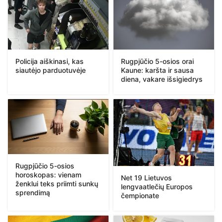
Policija aiškinasi, kas
Rugpjūčio 5-osios orai
siautėjo parduotuvėje
Kaune: karšta ir sausa
diena, vakare išsigiedrys
Rugpjūčio 5-osios
horoskopas: vienam
Net 19 Lietuvos
ženklui teks priimti sunkų
lengvaatlečių Europos
sprendimą
čempionate