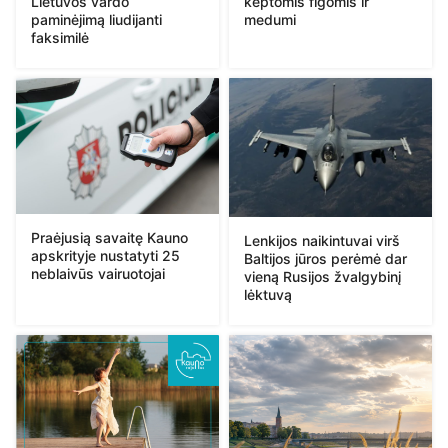
Lietuvos vardo
keptomis figomis ir
paminėjimą liudijanti
medumi
faksimilė
Praėjusią savaitę Kauno
Lenkijos naikintuvai virš
apskrityje nustatyti 25
Baltijos jūros perėmė dar
neblaivūs vairuotojai
vieną Rusijos žvalgybinį
lėktuvą