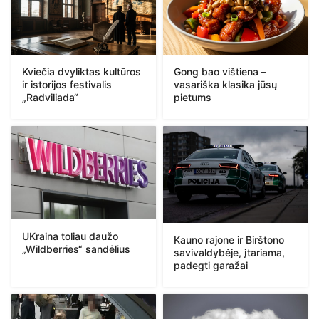
Kviečia dvyliktas kultūros
Gong bao vištiena –
ir istorijos festivalis
vasariška klasika jūsų
„Radviliada“
pietums
UKraina toliau daužo
Kauno rajone ir Birštono
„Wildberries“ sandėlius
savivaldybėje, įtariama,
padegti garažai