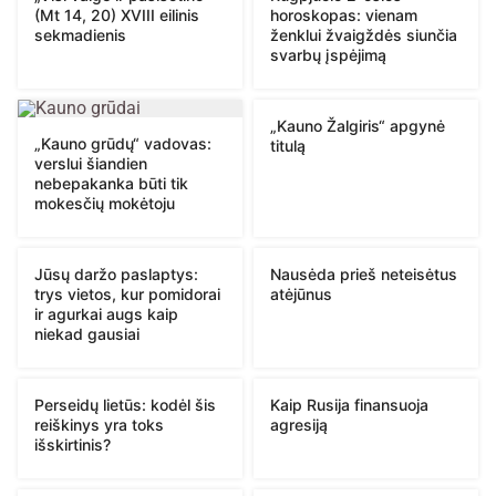
(Mt 14, 20) XVIII eilinis
horoskopas: vienam
sekmadienis
ženklui žvaigždės siunčia
svarbų įspėjimą
„Kauno Žalgiris“ apgynė
„Kauno grūdų“ vadovas:
titulą
verslui šiandien
nebepakanka būti tik
mokesčių mokėtoju
Jūsų daržo paslaptys:
Nausėda prieš neteisėtus
trys vietos, kur pomidorai
atėjūnus
ir agurkai augs kaip
niekad gausiai
Perseidų lietūs: kodėl šis
Kaip Rusija finansuoja
reiškinys yra toks
agresiją
išskirtinis?