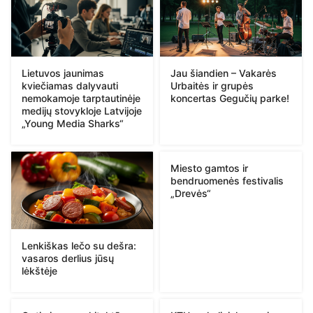
Lietuvos jaunimas
Jau šiandien – Vakarės
kviečiamas dalyvauti
Urbaitės ir grupės
nemokamoje tarptautinėje
koncertas Gegučių parke!
medijų stovykloje Latvijoje
„Young Media Sharks“
Miesto gamtos ir
bendruomenės festivalis
„Drevės“
Lenkiškas lečo su dešra:
vasaros derlius jūsų
lėkštėje