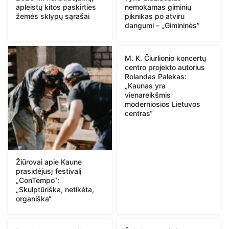
apleistų kitos paskirties
nemokamas giminių
žemės sklypų sąrašai
piknikas po atviru
dangumi – „Gimininės”
M. K. Čiurlionio koncertų
centro projekto autorius
Rolandas Palekas:
„Kaunas yra
vienareikšmis
moderniosios Lietuvos
centras“
Žiūrovai apie Kaune
prasidėjusį festivalį
„ConTempo“:
„Skulptūriška, netikėta,
organiška“