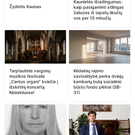
Kaunietės išradingumas:
Žydintis Kaunas
kaip pasigaminti stilingas
žaliuzes iš tapetų likučių
vos per 10 minučių
Tarptautinis vargonų
Kėdainių rajono
muzikos festivalis
savivaldybė perka dviejų
„Cantus organi“ kviečia į
kambarių butą socialinio
išskirtinį koncertą
būsto fondo plėtrai (SB-
Kėdainiuose!
31)