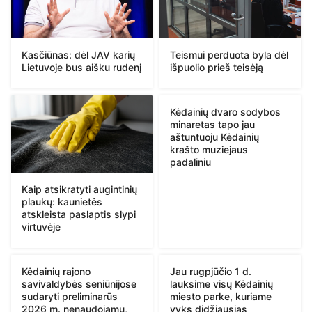
Kasčiūnas: dėl JAV karių
Teismui perduota byla dėl
Lietuvoje bus aišku rudenį
išpuolio prieš teisėją
Kėdainių dvaro sodybos
minaretas tapo jau
aštuntuoju Kėdainių
krašto muziejaus
padaliniu
Kaip atsikratyti augintinių
plaukų: kaunietės
atskleista paslaptis slypi
virtuvėje
Kėdainių rajono
Jau rugpjūčio 1 d.
savivaldybės seniūnijose
lauksime visų Kėdainių
sudaryti preliminarūs
miesto parke, kuriame
2026 m. nenaudojamų,
vyks didžiausias