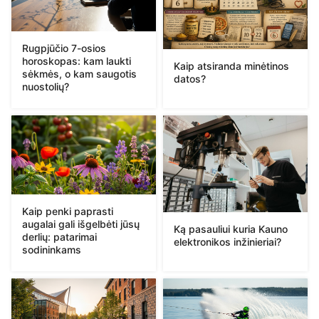
Rugpjūčio 7-osios
horoskopas: kam laukti
Kaip atsiranda minėtinos
sėkmės, o kam saugotis
datos?
nuostolių?
Kaip penki paprasti
augalai gali išgelbėti jūsų
Ką pasauliui kuria Kauno
derlių: patarimai
elektronikos inžinieriai?
sodininkams