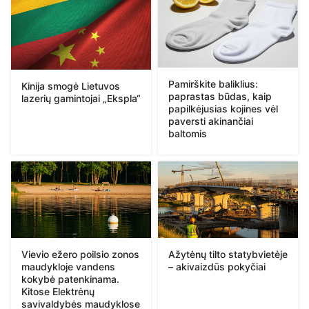
Pamirškite baliklius:
Kinija smogė Lietuvos
paprastas būdas, kaip
lazerių gamintojai „Ekspla“
papilkėjusias kojines vėl
paversti akinančiai
baltomis
Vievio ežero poilsio zonos
Ažytėnų tilto statybvietėje
maudykloje vandens
– akivaizdūs pokyčiai
kokybė patenkinama.
Kitose Elektrėnų
savivaldybės maudyklose