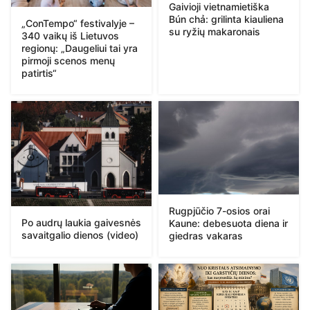
Gaivioji vietnamietiška
Bún chả: grilinta kiauliena
„ConTempo“ festivalyje –
su ryžių makaronais
340 vaikų iš Lietuvos
regionų: „Daugeliui tai yra
pirmoji scenos menų
patirtis“
Rugpjūčio 7-osios orai
Po audrų laukia gaivesnės
Kaune: debesuota diena ir
savaitgalio dienos (video)
giedras vakaras