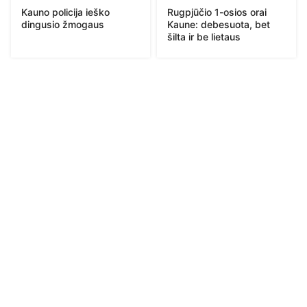
Kauno policija ieško
Rugpjūčio 1-osios orai
dingusio žmogaus
Kaune: debesuota, bet
šilta ir be lietaus