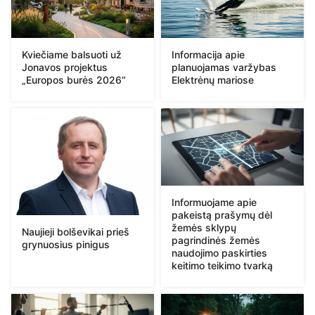
Kviečiame balsuoti už
Informacija apie
Jonavos projektus
planuojamas varžybas
„Europos burės 2026“
Elektrėnų mariose
Informuojame apie
pakeistą prašymų dėl
žemės sklypų
Naujieji bolševikai prieš
pagrindinės žemės
grynuosius pinigus
naudojimo paskirties
keitimo teikimo tvarką