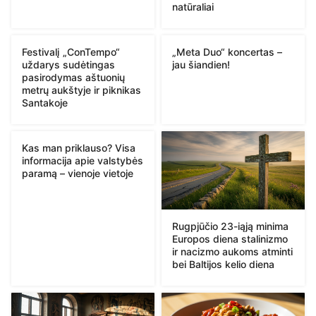
natūraliai
Festivalį „ConTempo“
„Meta Duo“ koncertas –
uždarys sudėtingas
jau šiandien!
pasirodymas aštuonių
metrų aukštyje ir piknikas
Santakoje
Kas man priklauso? Visa
informacija apie valstybės
paramą – vienoje vietoje
Rugpjūčio 23-iąją minima
Europos diena stalinizmo
ir nacizmo aukoms atminti
bei Baltijos kelio diena