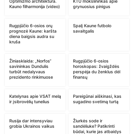
Optimizmo architektūra.
KTU mokslininkas apie
Kauno filharmonija (video)
grynuosius pinigus
Rugpjūčio 6-osios orų
Spalį Kaune futbolo
prognozė Kaune: karšta
savaitgalis
diena baigsis audra su
kruša
Žiniasklaida: „Norfos“
Rugpjūčio 6-osios
savininkas Dundulis
horoskopas: žvaigždės
turbūt nedalyvaus
perspėja du ženklus dėl
prezidento rinkimuose
finansų
Katelynas apie VSAT melą
Pareigūnai aiškinasi, kas
ir įsibrovėlių tunelius
sugadino svetimą turtą
Rusija dar intensyviau
Žiurkės sode ir
grobia Ukrainos vaikus
sandėliuke? Patikrinti
būdai, kurie jas atbaidys