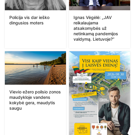
Policija vis dar ieško
Ignas Vėgėlė: „JAV
dingusios moters
reikalaujama
atsakomybės už
netinkamą pandemijos
valdymą. Lietuvoje?“
Vievio ežero poilsio zonos
maudykloje vandens
kokybė gera, maudytis
saugu