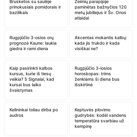
Brusketos su saulėje
Žeimių parapijoje
prinokusiais pomidorais ir
paminėtas bažnyčios 120
bazilikais
metų jubiliejus ir Šv. Onos
atlaidai
Rugpjūčio 3-osios orų
Akcentas mokantis kalbų:
prognozė Kaune: laukia
kada jis trukdo ir kada
giedra ir rami diena
visiškai ne?
Kaip pasirinkti kalbos
Rugpjūčio 3-iosios
kursus, kurie iš tiesų
horoskopas: trims
veikia? 5 Signalai, kad
ženklams ši diena bus
kursai bus laiko
išskirtinė
švaistymas
Kelininkai toliau dirba po
Keptuvės plovimo
audros
gudrybės: kodėl vandens
temperatūra svarbiau už
kempinę