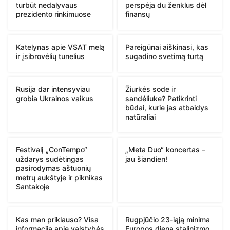
turbūt nedalyvaus
perspėja du ženklus dėl
prezidento rinkimuose
finansų
Katelynas apie VSAT melą
Pareigūnai aiškinasi, kas
ir įsibrovėlių tunelius
sugadino svetimą turtą
Rusija dar intensyviau
Žiurkės sode ir
grobia Ukrainos vaikus
sandėliuke? Patikrinti
būdai, kurie jas atbaidys
natūraliai
Festivalį „ConTempo“
„Meta Duo“ koncertas –
uždarys sudėtingas
jau šiandien!
pasirodymas aštuonių
metrų aukštyje ir piknikas
Santakoje
Kas man priklauso? Visa
Rugpjūčio 23-iąją minima
informacija apie valstybės
Europos diena stalinizmo