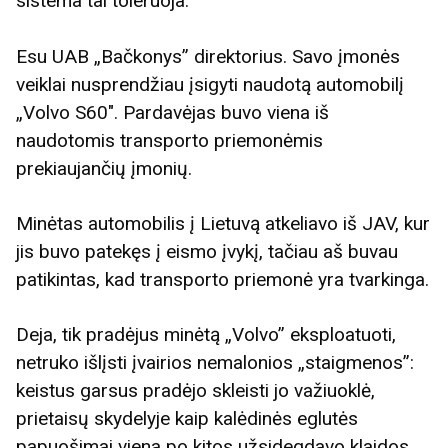
sistema tai toleruoja.
Esu UAB „Bačkonys” direktorius. Savo įmonės
veiklai nusprendžiau įsigyti naudotą automobilį
„Volvo S60″. Pardavėjas buvo viena iš
naudotomis transporto priemonėmis
prekiaujančių įmonių.
Minėtas automobilis į Lietuvą atkeliavo iš JAV, kur
jis buvo patekęs į eismo įvykį, tačiau aš buvau
patikintas, kad transporto priemonė yra tvarkinga.
Deja, tik pradėjus minėtą „Volvo” eksploatuoti,
netruko išlįsti įvairios nemalonios „staigmenos”:
keistus garsus pradėjo skleisti jo važiuoklė,
prietaisų skydelyje kaip kalėdinės eglutės
papuošimai viena po kitos užsidegdavo klaidos.