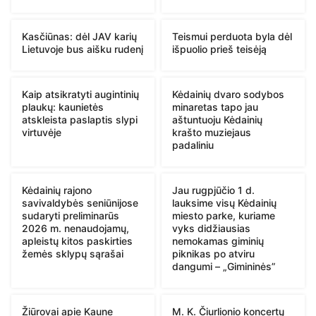
Kasčiūnas: dėl JAV karių
Teismui perduota byla dėl
Lietuvoje bus aišku rudenį
išpuolio prieš teisėją
Kaip atsikratyti augintinių
Kėdainių dvaro sodybos
plaukų: kaunietės
minaretas tapo jau
atskleista paslaptis slypi
aštuntuoju Kėdainių
virtuvėje
krašto muziejaus
padaliniu
Kėdainių rajono
Jau rugpjūčio 1 d.
savivaldybės seniūnijose
lauksime visų Kėdainių
sudaryti preliminarūs
miesto parke, kuriame
2026 m. nenaudojamų,
vyks didžiausias
apleistų kitos paskirties
nemokamas giminių
žemės sklypų sąrašai
piknikas po atviru
dangumi – „Gimininės”
Žiūrovai apie Kaune
M. K. Čiurlionio koncertų