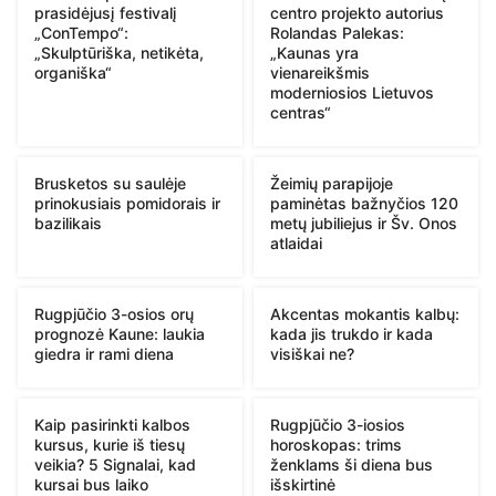
prasidėjusį festivalį
centro projekto autorius
„ConTempo“:
Rolandas Palekas:
„Skulptūriška, netikėta,
„Kaunas yra
organiška“
vienareikšmis
moderniosios Lietuvos
centras“
Brusketos su saulėje
Žeimių parapijoje
prinokusiais pomidorais ir
paminėtas bažnyčios 120
bazilikais
metų jubiliejus ir Šv. Onos
atlaidai
Rugpjūčio 3-osios orų
Akcentas mokantis kalbų:
prognozė Kaune: laukia
kada jis trukdo ir kada
giedra ir rami diena
visiškai ne?
Kaip pasirinkti kalbos
Rugpjūčio 3-iosios
kursus, kurie iš tiesų
horoskopas: trims
veikia? 5 Signalai, kad
ženklams ši diena bus
kursai bus laiko
išskirtinė