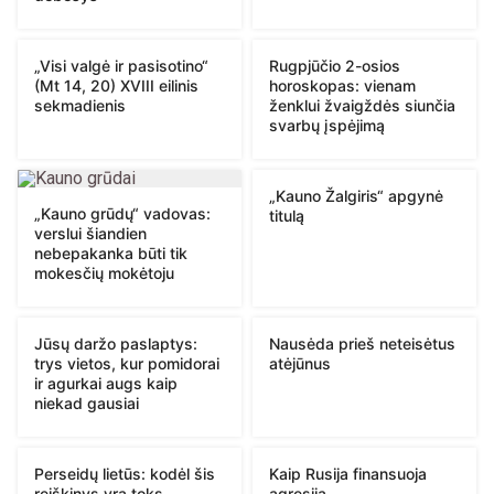
„Visi valgė ir pasisotino“
Rugpjūčio 2-osios
(Mt 14, 20) XVIII eilinis
horoskopas: vienam
sekmadienis
ženklui žvaigždės siunčia
svarbų įspėjimą
„Kauno Žalgiris“ apgynė
„Kauno grūdų“ vadovas:
titulą
verslui šiandien
nebepakanka būti tik
mokesčių mokėtoju
Jūsų daržo paslaptys:
Nausėda prieš neteisėtus
trys vietos, kur pomidorai
atėjūnus
ir agurkai augs kaip
niekad gausiai
Perseidų lietūs: kodėl šis
Kaip Rusija finansuoja
reiškinys yra toks
agresiją