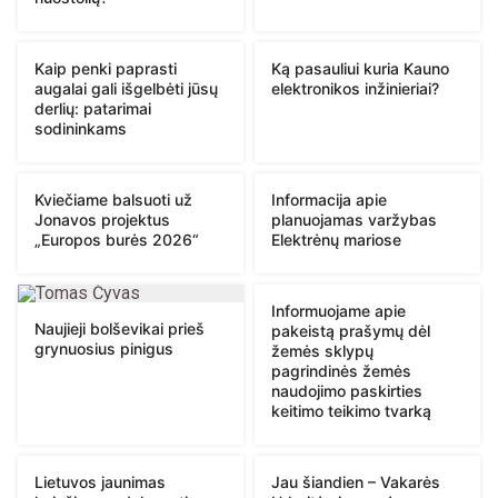
Kaip penki paprasti
Ką pasauliui kuria Kauno
augalai gali išgelbėti jūsų
elektronikos inžinieriai?
derlių: patarimai
sodininkams
Kviečiame balsuoti už
Informacija apie
Jonavos projektus
planuojamas varžybas
„Europos burės 2026“
Elektrėnų mariose
Informuojame apie
Naujieji bolševikai prieš
pakeistą prašymų dėl
grynuosius pinigus
žemės sklypų
pagrindinės žemės
naudojimo paskirties
keitimo teikimo tvarką
Lietuvos jaunimas
Jau šiandien – Vakarės