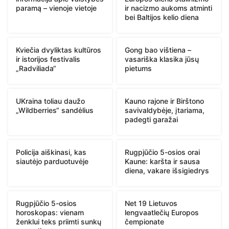
paramą – vienoje vietoje
ir nacizmo aukoms atminti
bei Baltijos kelio diena
Kviečia dvyliktas kultūros
Gong bao vištiena –
ir istorijos festivalis
vasariška klasika jūsų
„Radviliada“
pietums
UKraina toliau daužo
Kauno rajone ir Birštono
„Wildberries“ sandėlius
savivaldybėje, įtariama,
padegti garažai
Policija aiškinasi, kas
Rugpjūčio 5-osios orai
siautėjo parduotuvėje
Kaune: karšta ir sausa
diena, vakare išsigiedrys
Rugpjūčio 5-osios
Net 19 Lietuvos
horoskopas: vienam
lengvaatlečių Europos
ženklui teks priimti sunkų
čempionate