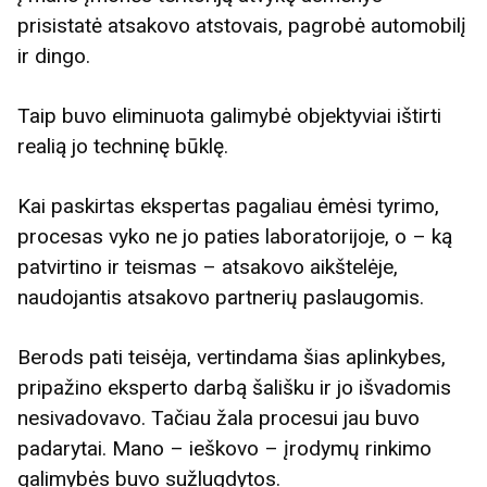
prisistatė atsakovo atstovais, pagrobė automobilį
ir dingo.
Taip buvo eliminuota galimybė objektyviai ištirti
realią jo techninę būklę.
Kai paskirtas ekspertas pagaliau ėmėsi tyrimo,
procesas vyko ne jo paties laboratorijoje, o – ką
patvirtino ir teismas – atsakovo aikštelėje,
naudojantis atsakovo partnerių paslaugomis.
Berods pati teisėja, vertindama šias aplinkybes,
pripažino eksperto darbą šališku ir jo išvadomis
nesivadovavo. Tačiau žala procesui jau buvo
padarytai. Mano – ieškovo – įrodymų rinkimo
galimybės buvo sužlugdytos.