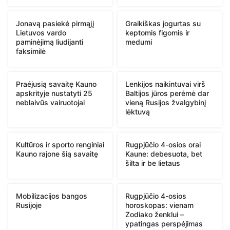
Jonavą pasiekė pirmąjį
Graikiškas jogurtas su
Lietuvos vardo
keptomis figomis ir
paminėjimą liudijanti
medumi
faksimilė
Praėjusią savaitę Kauno
Lenkijos naikintuvai virš
apskrityje nustatyti 25
Baltijos jūros perėmė dar
neblaivūs vairuotojai
vieną Rusijos žvalgybinį
lėktuvą
Kultūros ir sporto renginiai
Rugpjūčio 4-osios orai
Kauno rajone šią savaitę
Kaune: debesuota, bet
šilta ir be lietaus
Mobilizacijos bangos
Rugpjūčio 4-osios
Rusijoje
horoskopas: vienam
Zodiako ženklui –
ypatingas perspėjimas