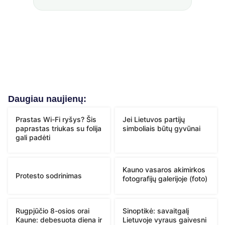
Daugiau naujienų:
Prastas Wi-Fi ryšys? Šis
Jei Lietuvos partijų
paprastas triukas su folija
simboliais būtų gyvūnai
gali padėti
Kauno vasaros akimirkos
Protesto sodrinimas
fotografijų galerijoje (foto)
Rugpjūčio 8-osios orai
Sinoptikė: savaitgalį
Kaune: debesuota diena ir
Lietuvoje vyraus gaivesni