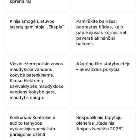
sprendimą
Kinija smogė Lietuvos
Pamirškite baliklius:
lazerių gamintojai „Ekspla“
paprastas būdas, kaip
papilkėjusias kojines vėl
paversti akinančiai
baltomis
Vievio ežero poilsio zonos
Ažytėnų tilto statybvietėje
maudykloje vandens
– akivaizdūs pokyčiai
kokybė patenkinama.
Kitose Elektrėnų
savivaldybės maudyklose
vandens kokybė gera,
maudytis saugu.
Konkursas Kontrolės ir
Respublikinis tapytojų
audito tarnybos
pleneras „Kėdainiai.
vyriausiojo specialisto
Abipus Nevėžio 2026“
pareigoms užimti