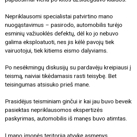
Nepriklausomi specialistai patvirtino mano
nuogąstavimus – pasirodo, automobilis turėjo
esminių važiuoklės defektų, dėl ko jo nebuvo
galima eksploatuoti, nes jis kėlė pavojų tiek
vairuotojui, tiek kitiems eismo dalyviams.
Po nesėkmingų diskusijų su pardavėju kreipiausi į
teismą, naiviai tikėdamasis rasti teisybę. Bet
teisingumas atsisuko prieš mane.
Prasidėjus teisminiam ginčui ir kai jau buvo beveik
pasiektas nepriklausomos ekspertizės
paskyrimas, automobilis iš manęs buvo atimtas.
Į mano įmonės teritoriją atvykę asmenys