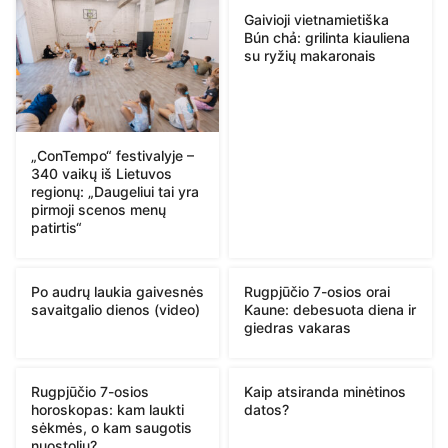
Gaivioji vietnamietiška
Bún chả: grilinta kiauliena
su ryžių makaronais
„ConTempo“ festivalyje –
340 vaikų iš Lietuvos
regionų: „Daugeliui tai yra
pirmoji scenos menų
patirtis“
Po audrų laukia gaivesnės
Rugpjūčio 7-osios orai
savaitgalio dienos (video)
Kaune: debesuota diena ir
giedras vakaras
Rugpjūčio 7-osios
Kaip atsiranda minėtinos
horoskopas: kam laukti
datos?
sėkmės, o kam saugotis
nuostolių?