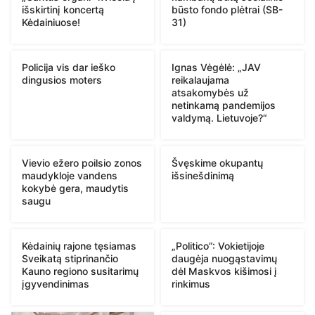
išskirtinį koncertą
būsto fondo plėtrai (SB-
Kėdainiuose!
31)
Policija vis dar ieško
Ignas Vėgėlė: „JAV
dingusios moters
reikalaujama
atsakomybės už
netinkamą pandemijos
valdymą. Lietuvoje?“
Vievio ežero poilsio zonos
Švęskime okupantų
maudykloje vandens
išsinešdinimą
kokybė gera, maudytis
saugu
Kėdainių rajone tęsiamas
„Politico”: Vokietijoje
Sveikatą stiprinančio
daugėja nuogąstavimų
Kauno regiono susitarimų
dėl Maskvos kišimosi į
įgyvendinimas
rinkimus