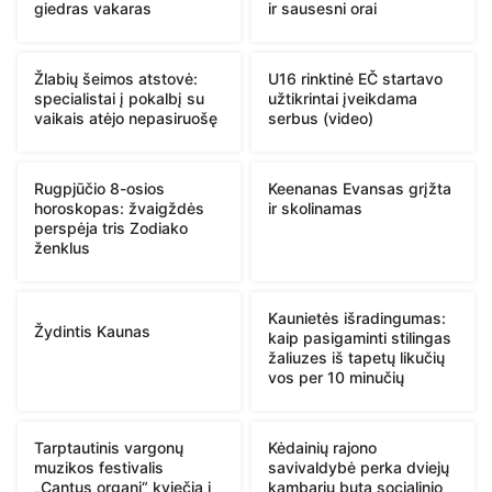
giedras vakaras
ir sausesni orai
Žlabių šeimos atstovė:
U16 rinktinė EČ startavo
specialistai į pokalbį su
užtikrintai įveikdama
vaikais atėjo nepasiruošę
serbus (video)
Rugpjūčio 8-osios
Keenanas Evansas grįžta
horoskopas: žvaigždės
ir skolinamas
perspėja tris Zodiako
ženklus
Kaunietės išradingumas:
Žydintis Kaunas
kaip pasigaminti stilingas
žaliuzes iš tapetų likučių
vos per 10 minučių
Tarptautinis vargonų
Kėdainių rajono
muzikos festivalis
savivaldybė perka dviejų
„Cantus organi“ kviečia į
kambarių butą socialinio