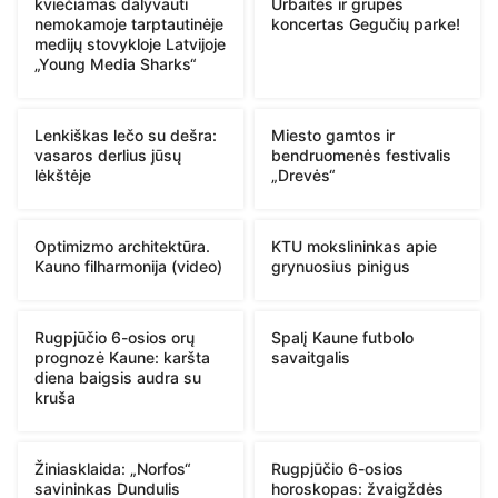
kviečiamas dalyvauti
Urbaitės ir grupės
nemokamoje tarptautinėje
koncertas Gegučių parke!
medijų stovykloje Latvijoje
„Young Media Sharks“
Lenkiškas lečo su dešra:
Miesto gamtos ir
vasaros derlius jūsų
bendruomenės festivalis
lėkštėje
„Drevės“
Optimizmo architektūra.
KTU mokslininkas apie
Kauno filharmonija (video)
grynuosius pinigus
Rugpjūčio 6-osios orų
Spalį Kaune futbolo
prognozė Kaune: karšta
savaitgalis
diena baigsis audra su
kruša
Žiniasklaida: „Norfos“
Rugpjūčio 6-osios
savininkas Dundulis
horoskopas: žvaigždės