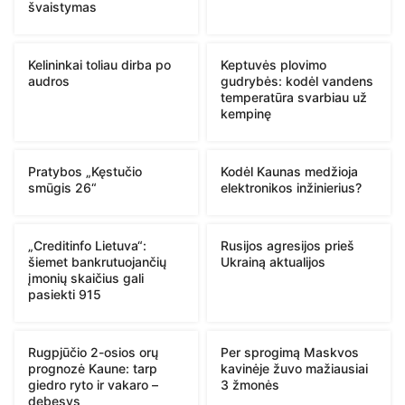
švaistymas
Kelininkai toliau dirba po
Keptuvės plovimo
audros
gudrybės: kodėl vandens
temperatūra svarbiau už
kempinę
Pratybos „Kęstučio
Kodėl Kaunas medžioja
smūgis 26“
elektronikos inžinierius?
„Creditinfo Lietuva“:
Rusijos agresijos prieš
šiemet bankrutuojančių
Ukrainą aktualijos
įmonių skaičius gali
pasiekti 915
Rugpjūčio 2-osios orų
Per sprogimą Maskvos
prognozė Kaune: tarp
kavinėje žuvo mažiausiai
giedro ryto ir vakaro –
3 žmonės
debesys