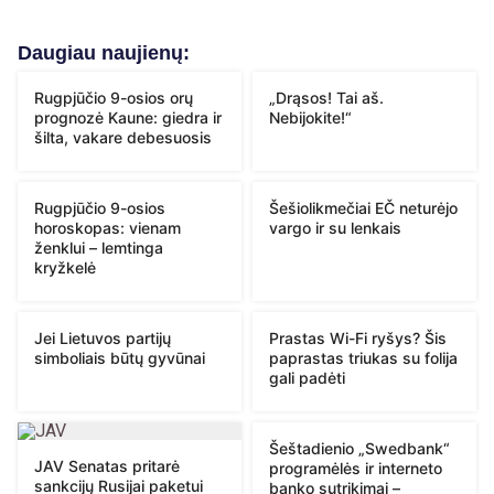
Daugiau naujienų:
Rugpjūčio 9-osios orų
„Drąsos! Tai aš.
prognozė Kaune: giedra ir
Nebijokite!“
šilta, vakare debesuosis
Rugpjūčio 9-osios
Šešiolikmečiai EČ neturėjo
horoskopas: vienam
vargo ir su lenkais
ženklui – lemtinga
kryžkelė
Jei Lietuvos partijų
Prastas Wi-Fi ryšys? Šis
simboliais būtų gyvūnai
paprastas triukas su folija
gali padėti
Šeštadienio „Swedbank“
JAV Senatas pritarė
programėlės ir interneto
sankcijų Rusijai paketui
banko sutrikimai –