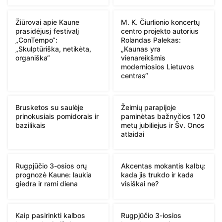
Žiūrovai apie Kaune
M. K. Čiurlionio koncertų
prasidėjusį festivalį
centro projekto autorius
„ConTempo“:
Rolandas Palekas:
„Skulptūriška, netikėta,
„Kaunas yra
organiška“
vienareikšmis
moderniosios Lietuvos
centras“
Brusketos su saulėje
Žeimių parapijoje
prinokusiais pomidorais ir
paminėtas bažnyčios 120
bazilikais
metų jubiliejus ir Šv. Onos
atlaidai
Rugpjūčio 3-osios orų
Akcentas mokantis kalbų:
prognozė Kaune: laukia
kada jis trukdo ir kada
giedra ir rami diena
visiškai ne?
Kaip pasirinkti kalbos
Rugpjūčio 3-iosios