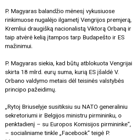
P. Magyaras balandžio mėnesį vykusiuose
rinkimuose nugalėjo ilgametį Vengrijos premjerą,
Kremliui draugišką nacionalistą Viktorą Orbaną ir
taip atvėrė kelią įtampos tarp Budapešto ir ES
mažinimui.
P. Magyaras siekia, kad būtų atblokuota Vengrijai
skirta 18 mlrd. eurų suma, kurią ES įšaldė V.
Orbano valdymo metais dėl teisinės valstybės
principo pažeidimų.
„Rytoj Briuselyje susitiksiu su NATO generaliniu
sekretoriumi ir Belgijos ministru pirmininku, o
penktadienį – su Europos Komisijos pirmininke“,
– socialiniame tinkle „Facebook“ teigė P.