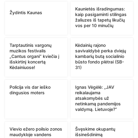
Kaunietės išradingumas:
Žydintis Kaunas
kaip pasigaminti stilingas
žaliuzes iš tapetų likučių
vos per 10 minučių
Tarptautinis vargonų
Kėdainių rajono
muzikos festivalis
savivaldybė perka dviejų
„Cantus organi“ kviečia į
kambarių butą socialinio
išskirtinį koncertą
būsto fondo plėtrai (SB-
Kėdainiuose!
31)
Policija vis dar ieško
Ignas Vėgėlė: „JAV
dingusios moters
reikalaujama
atsakomybės už
netinkamą pandemijos
valdymą. Lietuvoje?“
Vievio ežero poilsio zonos
Švęskime okupantų
maudykloje vandens
išsinešdinimą