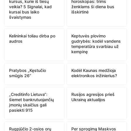
kursus, kurie iš tiesų
horoskopas: trims
veikia? 5 Signalai, kad
ženklams ši diena bus
kursai bus laiko
išskirtinė
švaistymas
Kelininkai toliau dirba po
Keptuvės plovimo
audros
gudrybės: kodėl vandens
temperatūra svarbiau už
kempinę
Pratybos „Kęstučio
Kodėl Kaunas medžioja
smūgis 26“
elektronikos inžinierius?
„Creditinfo Lietuva“:
Rusijos agresijos prieš
šiemet bankrutuojančių
Ukrainą aktualijos
įmonių skaičius gali
pasiekti 915
Rugpjūčio 2-osios orų
Per sprogimą Maskvos