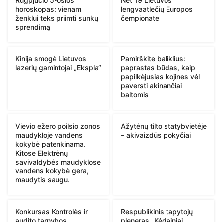
Rugpjūčio 5-osios
Net 19 Lietuvos
horoskopas: vienam
lengvaatlečių Europos
ženklui teks priimti sunkų
čempionate
sprendimą
Kinija smogė Lietuvos
Pamirškite baliklius:
lazerių gamintojai „Ekspla“
paprastas būdas, kaip
papilkėjusias kojines vėl
paversti akinančiai
baltomis
Vievio ežero poilsio zonos
Ažytėnų tilto statybvietėje
maudykloje vandens
– akivaizdūs pokyčiai
kokybė patenkinama.
Kitose Elektrėnų
savivaldybės maudyklose
vandens kokybė gera,
maudytis saugu.
Konkursas Kontrolės ir
Respublikinis tapytojų
audito tarnybos
pleneras „Kėdainiai.