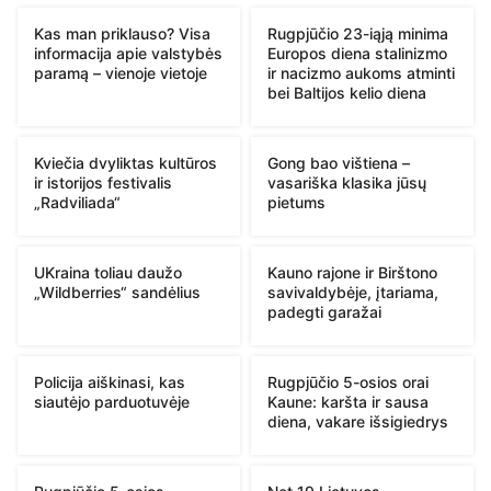
Kas man priklauso? Visa
Rugpjūčio 23-iąją minima
informacija apie valstybės
Europos diena stalinizmo
paramą – vienoje vietoje
ir nacizmo aukoms atminti
bei Baltijos kelio diena
Kviečia dvyliktas kultūros
Gong bao vištiena –
ir istorijos festivalis
vasariška klasika jūsų
„Radviliada“
pietums
UKraina toliau daužo
Kauno rajone ir Birštono
„Wildberries“ sandėlius
savivaldybėje, įtariama,
padegti garažai
Policija aiškinasi, kas
Rugpjūčio 5-osios orai
siautėjo parduotuvėje
Kaune: karšta ir sausa
diena, vakare išsigiedrys