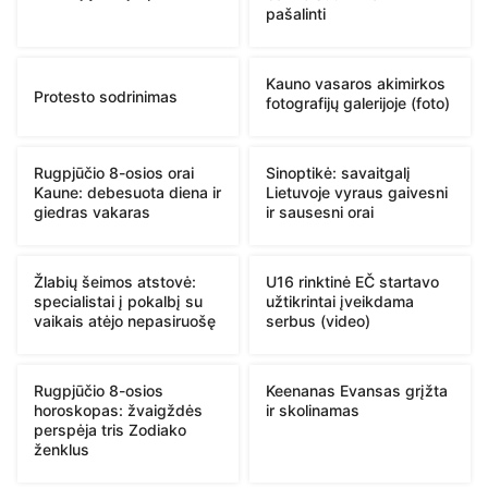
pašalinti
Kauno vasaros akimirkos
Protesto sodrinimas
fotografijų galerijoje (foto)
Rugpjūčio 8-osios orai
Sinoptikė: savaitgalį
Kaune: debesuota diena ir
Lietuvoje vyraus gaivesni
giedras vakaras
ir sausesni orai
Žlabių šeimos atstovė:
U16 rinktinė EČ startavo
specialistai į pokalbį su
užtikrintai įveikdama
vaikais atėjo nepasiruošę
serbus (video)
Rugpjūčio 8-osios
Keenanas Evansas grįžta
horoskopas: žvaigždės
ir skolinamas
perspėja tris Zodiako
ženklus