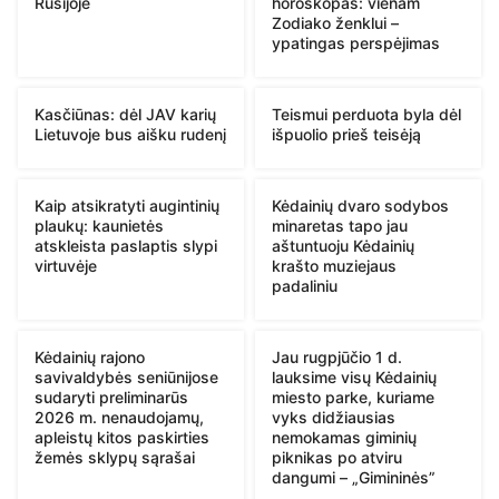
Rusijoje
horoskopas: vienam
Zodiako ženklui –
ypatingas perspėjimas
Kasčiūnas: dėl JAV karių
Teismui perduota byla dėl
Lietuvoje bus aišku rudenį
išpuolio prieš teisėją
Kaip atsikratyti augintinių
Kėdainių dvaro sodybos
plaukų: kaunietės
minaretas tapo jau
atskleista paslaptis slypi
aštuntuoju Kėdainių
virtuvėje
krašto muziejaus
padaliniu
Kėdainių rajono
Jau rugpjūčio 1 d.
savivaldybės seniūnijose
lauksime visų Kėdainių
sudaryti preliminarūs
miesto parke, kuriame
2026 m. nenaudojamų,
vyks didžiausias
apleistų kitos paskirties
nemokamas giminių
žemės sklypų sąrašai
piknikas po atviru
dangumi – „Gimininės”