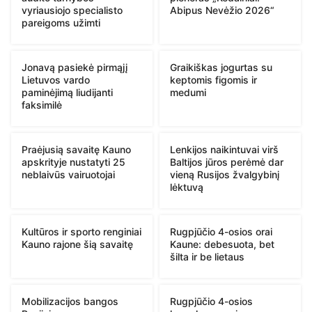
vyriausiojo specialisto
Abipus Nevėžio 2026“
pareigoms užimti
Jonavą pasiekė pirmąjį
Graikiškas jogurtas su
Lietuvos vardo
keptomis figomis ir
paminėjimą liudijanti
medumi
faksimilė
Praėjusią savaitę Kauno
Lenkijos naikintuvai virš
apskrityje nustatyti 25
Baltijos jūros perėmė dar
neblaivūs vairuotojai
vieną Rusijos žvalgybinį
lėktuvą
Kultūros ir sporto renginiai
Rugpjūčio 4-osios orai
Kauno rajone šią savaitę
Kaune: debesuota, bet
šilta ir be lietaus
Mobilizacijos bangos
Rugpjūčio 4-osios