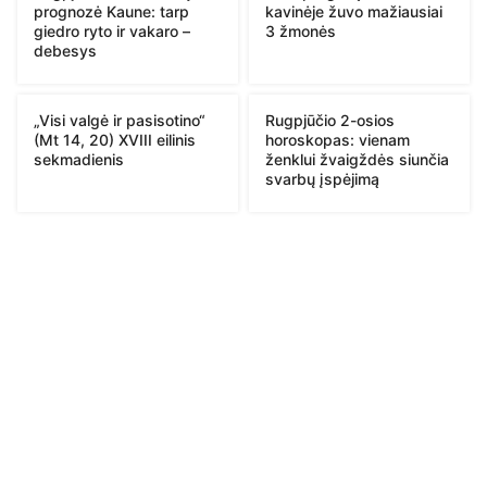
prognozė Kaune: tarp
kavinėje žuvo mažiausiai
giedro ryto ir vakaro –
3 žmonės
debesys
„Visi valgė ir pasisotino“
Rugpjūčio 2-osios
(Mt 14, 20) XVIII eilinis
horoskopas: vienam
sekmadienis
ženklui žvaigždės siunčia
svarbų įspėjimą