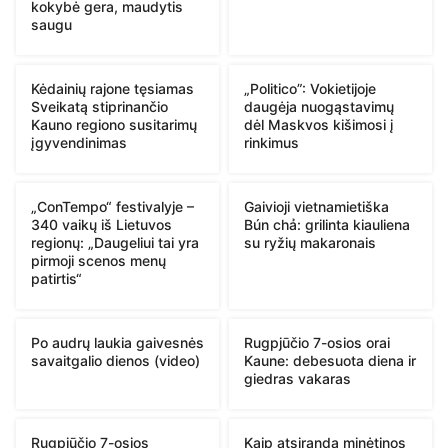
kokybė gera, maudytis
saugu
Kėdainių rajone tęsiamas
„Politico”: Vokietijoje
Sveikatą stiprinančio
daugėja nuogąstavimų
Kauno regiono susitarimų
dėl Maskvos kišimosi į
įgyvendinimas
rinkimus
„ConTempo“ festivalyje –
Gaivioji vietnamietiška
340 vaikų iš Lietuvos
Bún chả: grilinta kiauliena
regionų: „Daugeliui tai yra
su ryžių makaronais
pirmoji scenos menų
patirtis“
Po audrų laukia gaivesnės
Rugpjūčio 7-osios orai
savaitgalio dienos (video)
Kaune: debesuota diena ir
giedras vakaras
Rugpjūčio 7-osios
Kaip atsiranda minėtinos