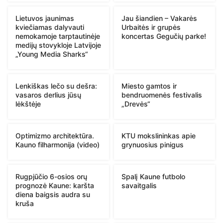
Lietuvos jaunimas
Jau šiandien – Vakarės
kviečiamas dalyvauti
Urbaitės ir grupės
nemokamoje tarptautinėje
koncertas Gegučių parke!
medijų stovykloje Latvijoje
„Young Media Sharks“
Lenkiškas lečo su dešra:
Miesto gamtos ir
vasaros derlius jūsų
bendruomenės festivalis
lėkštėje
„Drevės“
Optimizmo architektūra.
KTU mokslininkas apie
Kauno filharmonija (video)
grynuosius pinigus
Rugpjūčio 6-osios orų
Spalį Kaune futbolo
prognozė Kaune: karšta
savaitgalis
diena baigsis audra su
kruša