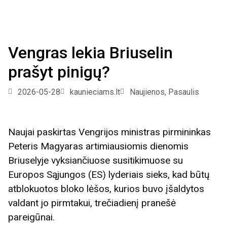
Vengras lekia Briuselin
prašyt pinigų?
2026-05-28
kaunieciams.lt
Naujienos
,
Pasaulis
Naujai paskirtas Vengrijos ministras pirmininkas
Peteris Magyaras artimiausiomis dienomis
Briuselyje vyksiančiuose susitikimuose su
Europos Sąjungos (ES) lyderiais sieks, kad būtų
atblokuotos bloko lėšos, kurios buvo įšaldytos
valdant jo pirmtakui, trečiadienį pranešė
pareigūnai.