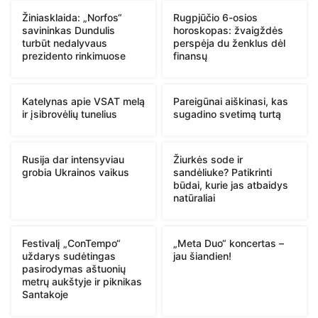
Žiniasklaida: „Norfos“
Rugpjūčio 6-osios
savininkas Dundulis
horoskopas: žvaigždės
turbūt nedalyvaus
perspėja du ženklus dėl
prezidento rinkimuose
finansų
Katelynas apie VSAT melą
Pareigūnai aiškinasi, kas
ir įsibrovėlių tunelius
sugadino svetimą turtą
Rusija dar intensyviau
Žiurkės sode ir
grobia Ukrainos vaikus
sandėliuke? Patikrinti
būdai, kurie jas atbaidys
natūraliai
Festivalį „ConTempo“
„Meta Duo“ koncertas –
uždarys sudėtingas
jau šiandien!
pasirodymas aštuonių
metrų aukštyje ir piknikas
Santakoje