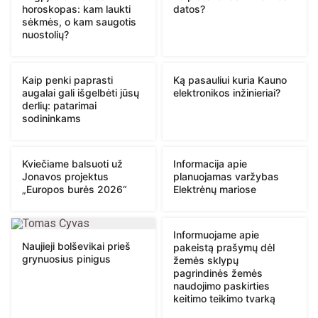
horoskopas: kam laukti
datos?
sėkmės, o kam saugotis
nuostolių?
Kaip penki paprasti
Ką pasauliui kuria Kauno
augalai gali išgelbėti jūsų
elektronikos inžinieriai?
derlių: patarimai
sodininkams
Kviečiame balsuoti už
Informacija apie
Jonavos projektus
planuojamas varžybas
„Europos burės 2026“
Elektrėnų mariose
Informuojame apie
Naujieji bolševikai prieš
pakeistą prašymų dėl
grynuosius pinigus
žemės sklypų
pagrindinės žemės
naudojimo paskirties
keitimo teikimo tvarką