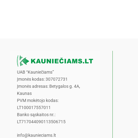
UAB “Kauniečiams”
Įmonės kodas: 307072731
Įmonės adresas: Betygalos g. 4A,
Kaunas
PVM mokėtojo kodas:
LT100017557011
Banko sąskaitos nr.:
LT717044090113506715
info@kaunieciams.lt