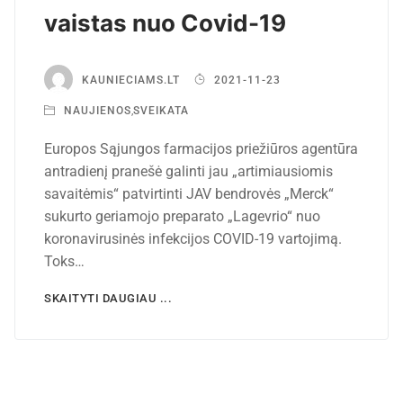
vaistas nuo Covid-19
KAUNIECIAMS.LT
2021-11-23
NAUJIENOS
,
SVEIKATA
Europos Sąjungos farmacijos priežiūros agentūra
antradienį pranešė galinti jau „artimiausiomis
savaitėmis“ patvirtinti JAV bendrovės „Merck“
sukurto geriamojo preparato „Lagevrio“ nuo
koronavirusinės infekcijos COVID-19 vartojimą.
Toks…
SKAITYTI DAUGIAU ...