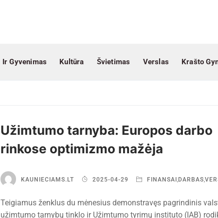
 Ir Gyvenimas
Kultūra
Švietimas
Verslas
Krašto Gy
Užimtumo tarnyba: Europos darbo
rinkose optimizmo mažėja
KAUNIECIAMS.LT
2025-04-29
FINANSAI
,
DARBAS
,
VER
Teigiamus ženklus du mėnesius demonstravęs pagrindinis vals
užimtumo tarnybų tinklo ir Užimtumo tyrimų instituto (IAB) rodik