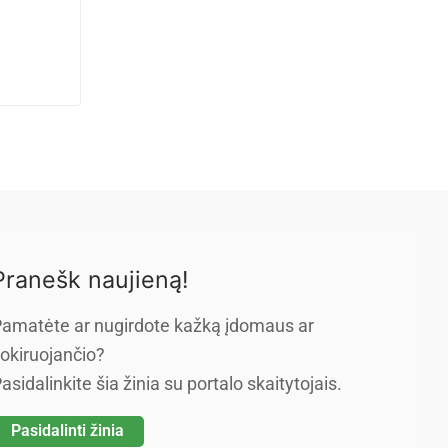
Pranešk naujieną!
amatėte ar nugirdote kažką įdomaus ar
okiruojančio?
asidalinkite šia žinia su portalo skaitytojais.
Pasidalinti žinia