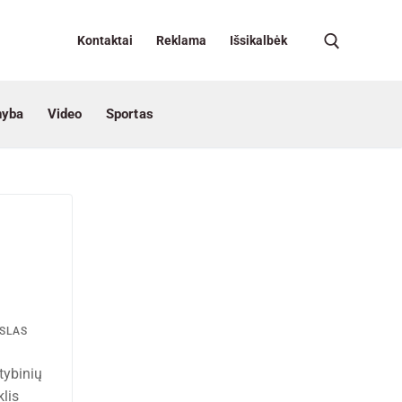
Kontaktai
Reklama
Išsikalbėk
nyba
Video
Sportas
SLAS
tybinių
lis