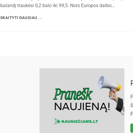
balandį traukėsi 0,2 balo iki 99,5. Nors Europos darbo…
SKAITYTI DAUGIAU ...
P
š
P