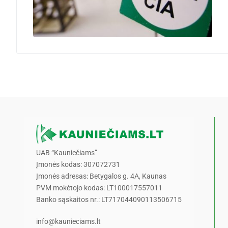
UAB “Kauniečiams”
Įmonės kodas: 307072731
Įmonės adresas: Betygalos g. 4A, Kaunas
PVM mokėtojo kodas: LT100017557011
Banko sąskaitos nr.: LT717044090113506715
info@kaunieciams.lt