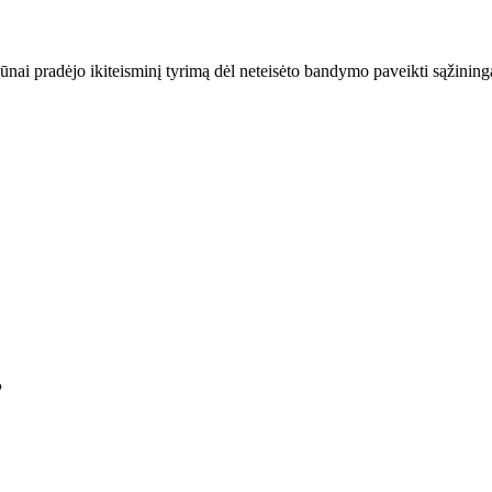
igūnai pradėjo ikiteisminį tyrimą dėl neteisėto bandymo paveikti sąžinin
?