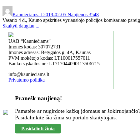
Kaunieciams.lt
2019-02-05
Naujienos
3548
Vasario 4 d., Kauno apskrities vyriausiojo policijos komisariato pare
Skaityti daugiau ...
UAB “Kauniečiams”
Įmonės kodas: 307072731
Įmonės adresas: Betygalos g. 4A, Kaunas
PVM mokėtojo kodas: LT100017557011
Banko sąskaitos nr.: LT717044090113506715
info@kaunieciams.lt
Privatumo politika
Pranešk naujieną!
Pamatėte ar nugirdote kažką įdomaus ar šokiruojančio
Pasidalinkite šia žinia su portalo skaitytojais.
Pasidalinti žinia