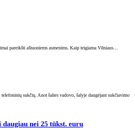
ltinimai pareikšti aštuoniems asmenims. Kaip teigiama Vilniaus…
 telefoninių sukčių. Anot šalies vadovo, šalyje daugėjant sukčiavimo
i daugiau nei 25 tūkst. eurų