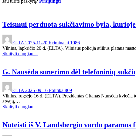
Jau turite paskyrą?
Prisijungti
Teismui perduota sukčiavimo byla, kurioje
ELTA
2025-11-20
Kriminalai
1086
Vilnius, lapkričio 20 d. (ELTA). Vilniaus policija atlikus plataus mas
Skaityti daugiau ...
G. Nausėda sunerimo dėl telefoninių sukči
ELTA
2025-09-16
Politika
869
Vilnius, rugsėjo 16 d. (ELTA). Prezidentas Gitanas Nausėda kviečia t
atvejų,…
Skaityti daugiau ...
Nuteisti iš V. Landsbergio vardo paramos fo