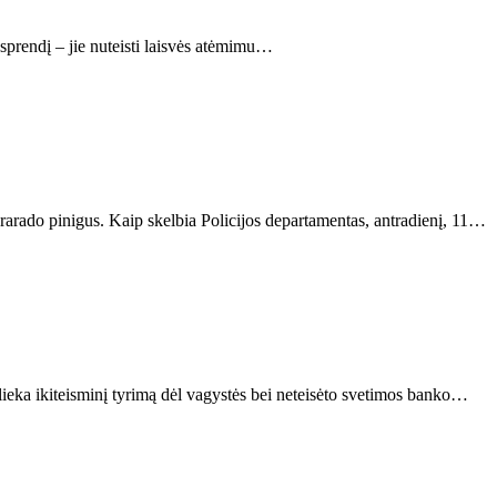
sprendį – jie nuteisti laisvės atėmimu…
rarado pinigus. Kaip skelbia Policijos departamentas, antradienį, 11…
lieka ikiteisminį tyrimą dėl vagystės bei neteisėto svetimos banko…