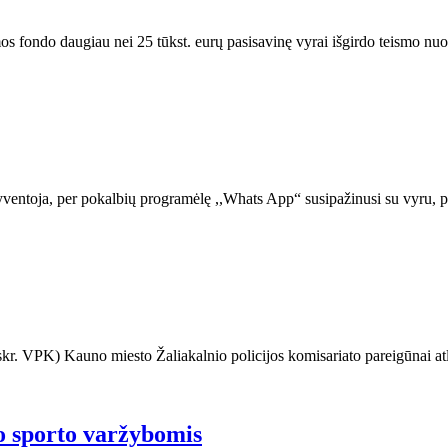
s fondo daugiau nei 25 tūkst. eurų pasisavinę vyrai išgirdo teismo nuo
ventoja, per pokalbių programėlę ,,Whats App“ susipažinusi su vyru, p
skr. VPK) Kauno miesto Žaliakalnio policijos komisariato pareigūnai at
o sporto varžybomis