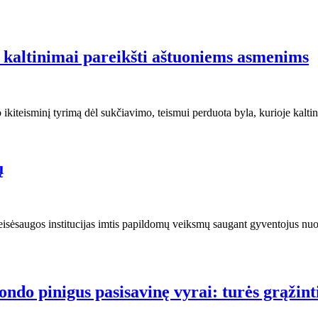
 kaltinimai pareikšti aštuoniems asmenims
to ikiteisminį tyrimą dėl sukčiavimo, teismui perduota byla, kurioje ka
ų
eisėsaugos institucijas imtis papildomų veiksmų saugant gyventojus nuo
ndo pinigus pasisavinę vyrai: turės grąžint