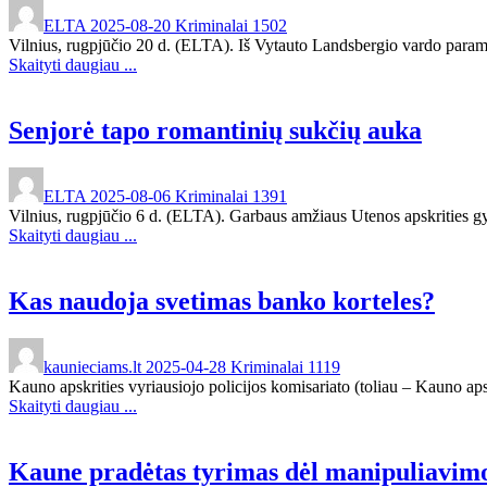
ELTA
2025-08-20
Kriminalai
1502
Vilnius, rugpjūčio 20 d. (ELTA). Iš Vytauto Landsbergio vardo paramo
Skaityti daugiau ...
Senjorė tapo romantinių sukčių auka
ELTA
2025-08-06
Kriminalai
1391
Vilnius, rugpjūčio 6 d. (ELTA). Garbaus amžiaus Utenos apskrities gy
Skaityti daugiau ...
Kas naudoja svetimas banko korteles?
kaunieciams.lt
2025-04-28
Kriminalai
1119
Kauno apskrities vyriausiojo policijos komisariato (toliau – Kauno ap
Skaityti daugiau ...
Kaune pradėtas tyrimas dėl manipuliavim