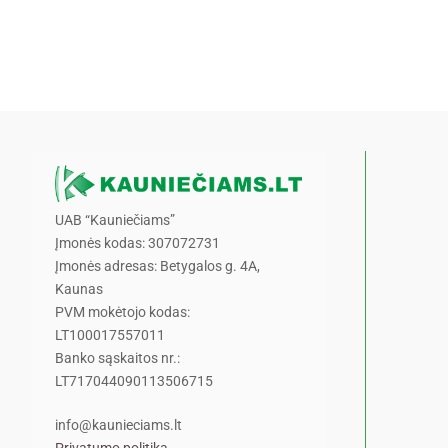
UAB “Kauniečiams”
Įmonės kodas: 307072731
Įmonės adresas: Betygalos g. 4A,
Kaunas
PVM mokėtojo kodas:
LT100017557011
Banko sąskaitos nr.:
LT717044090113506715
info@kaunieciams.lt