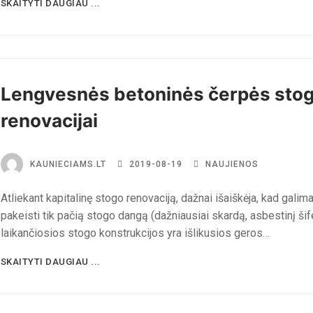
SKAITYTI DAUGIAU ...
Lengvesnės betoninės čerpės sto
renovacijai
KAUNIECIAMS.LT
2019-08-19
NAUJIENOS
Atliekant kapitalinę stogo renovaciją, dažnai išaiškėja, kad galim
pakeisti tik pačią stogo dangą (dažniausiai skardą, asbestinį šife
laikančiosios stogo konstrukcijos yra išlikusios geros…
SKAITYTI DAUGIAU ...