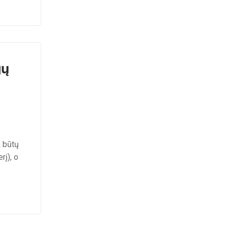
gų
a būtų
rį), o