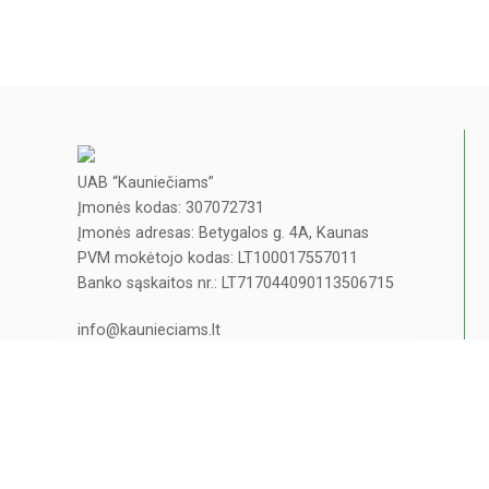
UAB “Kauniečiams”
Įmonės kodas: 307072731
Įmonės adresas: Betygalos g. 4A, Kaunas
PVM mokėtojo kodas: LT100017557011
Banko sąskaitos nr.: LT717044090113506715
info@kaunieciams.lt
Privatumo politika