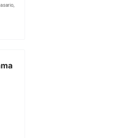
asario,
jama