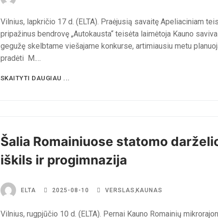
Vilnius, lapkričio 17 d. (ELTA). Praėjusią savaitę Apeliaciniam tei
pripažinus bendrovę „Autokausta“ teisėta laimėtoja Kauno saviv
gegužę skelbtame viešajame konkurse, artimiausiu metu planuo
pradėti M.…
SKAITYTI DAUGIAU ...
Šalia Romainiuose statomo darželi
iškils ir progimnazija
ELTA
2025-08-10
VERSLAS
,
KAUNAS
Vilnius, rugpjūčio 10 d. (ELTA). Pernai Kauno Romainių mikrorajo