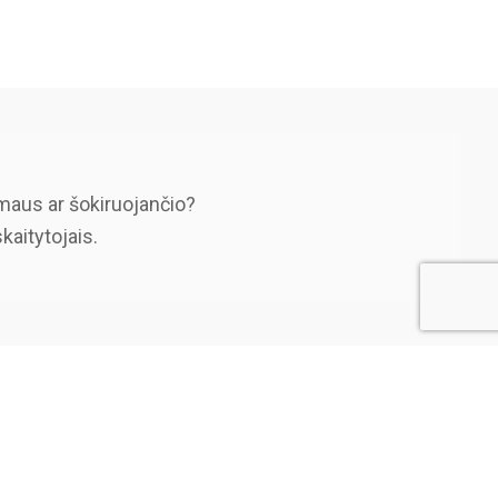
maus ar šokiruojančio?
skaitytojais.