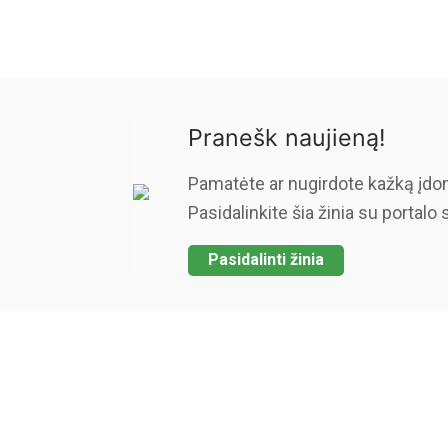
Pranešk naujieną!
Pamatėte ar nugirdote kažką įdo
Pasidalinkite šia žinia su portalo 
Pasidalinti žinia
Copyright © 2026 Kauniečiams kasdienės naujienos