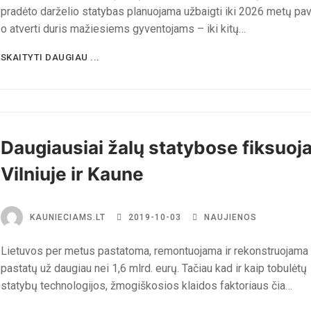
pradėto darželio statybas planuojama užbaigti iki 2026 metų pav
o atverti duris mažiesiems gyventojams – iki kitų…
SKAITYTI DAUGIAU ...
Daugiausiai žalų statybose fiksuo
Vilniuje ir Kaune
KAUNIECIAMS.LT
2019-10-03
NAUJIENOS
Lietuvos per metus pastatoma, remontuojama ir rekonstruojama
pastatų už daugiau nei 1,6 mlrd. eurų. Tačiau kad ir kaip tobulėtų
statybų technologijos, žmogiškosios klaidos faktoriaus čia…