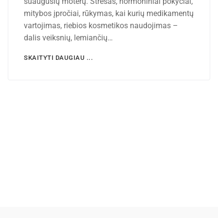
suaugusių moterų. Stresas, hormoniniai pokyčiai,
mitybos įpročiai, rūkymas, kai kurių medikamentų
vartojimas, riebios kosmetikos naudojimas –
dalis veiksnių, lemiančių…
SKAITYTI DAUGIAU ...