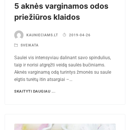
5 aknės varginamos odos
priežiūros klaidos
KAUNIECIAMS.LT
2019-04-26
SVEIKATA
Saulei vis intensyviau dalinant savo spindulius,
taip ir norisi atgręžti veidą saulės bučiniams.
Aknės varginamą odą turintys žmonės su saule
elgtis turėtų itin atsargiai –…
SKAITYTI DAUGIAU ...