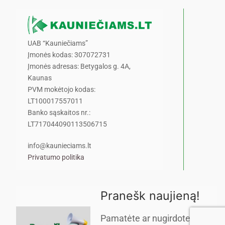
UAB “Kauniečiams”
Įmonės kodas: 307072731
Įmonės adresas: Betygalos g. 4A,
Kaunas
PVM mokėtojo kodas:
LT100017557011
Banko sąskaitos nr.:
LT717044090113506715
info@kaunieciams.lt
Privatumo politika
Pranešk naujieną!
Pamatėte ar nugirdote kažką