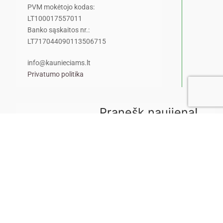
PVM mokėtojo kodas:
LT100017557011
Banko sąskaitos nr.:
LT717044090113506715
info@kaunieciams.lt
Privatumo politika
Pranešk naujieną!
Pamatėte ar nugirdote kažką
įdomaus ar šokiruojančio?
Pasidalinkite šia žinia su
portalo skaitytojais.
Pasidalinti žinia