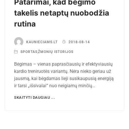
Patarimai, kad bėgimo
takelis netaptų nuobodžia
rutina
KAUNIECIAMS.LT
2018-08-14
SPORTAS
,
ŽMONIŲ ISTORIJOS
Bėgimas – vienas paprasčiausių ir efektyviausių
kardio treniruotės variantų. Nėra nieko geriau už
jausmą, kai bėgdamas lieji susikaupusią energiją
ir tarsi „išsivalai“ nuo neigiamų minčių…
SKAITYTI DAUGIAU ...