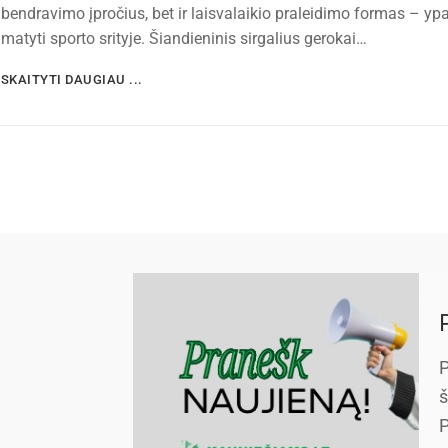
bendravimo įpročius, bet ir laisvalaikio praleidimo formas – ypa
matyti sporto srityje. Šiandieninis sirgalius gerokai…
SKAITYTI DAUGIAU ...
P
š
P