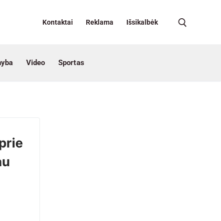
Kontaktai
Reklama
Išsikalbėk
nyba
Video
Sportas
prie
au