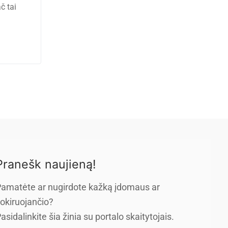
č tai
Pranešk naujieną!
amatėte ar nugirdote kažką įdomaus ar
okiruojančio?
asidalinkite šia žinia su portalo skaitytojais.