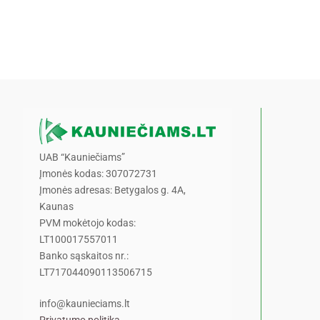
UAB “Kauniečiams”
Įmonės kodas: 307072731
Įmonės adresas: Betygalos g. 4A,
Kaunas
PVM mokėtojo kodas:
LT100017557011
Banko sąskaitos nr.:
LT717044090113506715
info@kaunieciams.lt