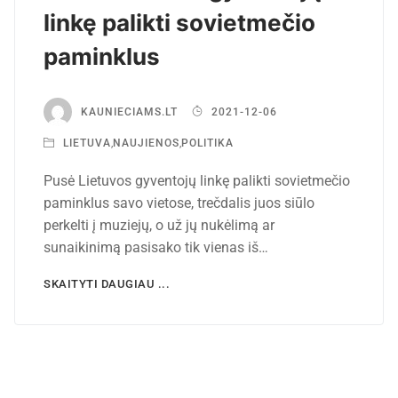
linkę palikti sovietmečio
paminklus
KAUNIECIAMS.LT
2021-12-06
LIETUVA
,
NAUJIENOS
,
POLITIKA
Pusė Lietuvos gyventojų linkę palikti sovietmečio
paminklus savo vietose, trečdalis juos siūlo
perkelti į muziejų, o už jų nukėlimą ar
sunaikinimą pasisako tik vienas iš…
SKAITYTI DAUGIAU ...