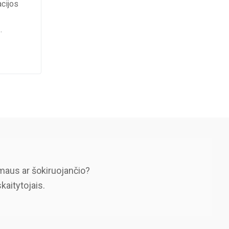
acijos
…
maus ar šokiruojančio?
skaitytojais.