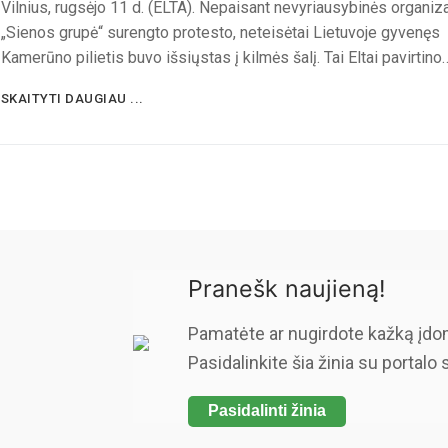
Vilnius, rugsėjo 11 d. (ELTA). Nepaisant nevyriausybinės organiz
„Sienos grupė“ surengto protesto, neteisėtai Lietuvoje gyvenęs
Kamerūno pilietis buvo išsiųstas į kilmės šalį. Tai Eltai pavirtino
SKAITYTI DAUGIAU ...
Pranešk naujieną!
Pamatėte ar nugirdote kažką įdo
Pasidalinkite šia žinia su portalo 
Pasidalinti žinia