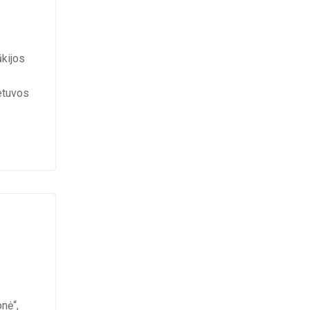
ūkijos
ietuvos
nė“,