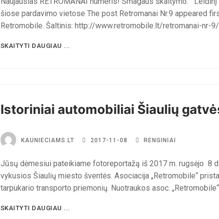
Naujausias RETROMANAI numeris! Smagaus skaitymo. Leidinį 
šiose pardavimo vietose The post Retromanai Nr.9 appeared firs
Retromobile. Šaltinis: http://www.retromobile.lt/retromanai-nr-9/
SKAITYTI DAUGIAU ...
Istoriniai automobiliai Šiaulių gatv
KAUNIECIAMS.LT
2017-11-08
RENGINIAI
Jūsų dėmesiui pateikiame fotoreportažą iš 2017 m. rugsėjo 8 d
vykusios Šiaulių miesto šventės. Asociacija „Retromobile“ prista
tarpukario transporto priemonių. Nuotraukos asoc. „Retromobile“
SKAITYTI DAUGIAU ...