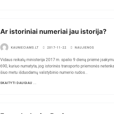
Ar istoriniai numeriai jau istorija?
KAUNIECIAMS.LT
2017-11-22
NAUJIENOS
Vidaus reikalų ministerija 2017 m. spalio 9 dieną priėmė įsakymą
690, kuriuo numatyta, jog istorinės transporto priemonės netenk
šiuo metu išduodamų valstybinio numerio rudos…
SKAITYTI DAUGIAU ...