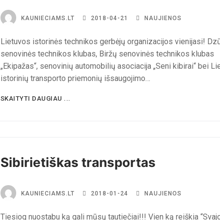
KAUNIECIAMS.LT
2018-04-21
NAUJIENOS
Lietuvos istorinės technikos gerbėjų organizacijos vienijasi! Dz
senovinės technikos klubas, Biržų senovinės technikos klubas
„Ekipažas“, senovinių automobilių asociacija „Seni kibirai“ bei L
istorinių transporto priemonių išsaugojimo…
SKAITYTI DAUGIAU ...
Sibirietiškas transportas
KAUNIECIAMS.LT
2018-01-24
NAUJIENOS
Tiesiog nuostabu ką gali mūsų tautiečiai!!! Vien ką reiškia “Svajo