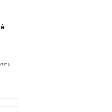
mė
rtimą,