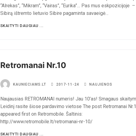
“Alrekas”, “Mikram”, “Vairas”, “Eurika”… Pas mus eskpozicijoje – 
Sibirą ištremto lietuvio Sibire pagaminta savaeigė…
SKAITYTI DAUGIAU ...
Retromanai Nr.10
KAUNIECIAMS.LT
2017-11-24
NAUJIENOS
Naujausias RETROMANAI numeris! Jau 10’as! Smagaus skaity
Leidinį rasite šiose pardavimo vietose The post Retromanai Nr.
appeared first on Retromobile. Šaltinis:
http://www.retromobile.lt/retromanai-nr-10/
SKAITYTI DAUGIAU ...