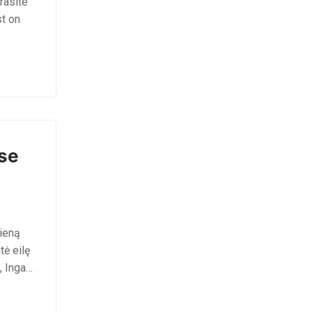
rasite
t on
ėse
ieną
tė eilę
, Inga…