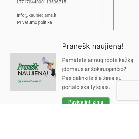
LT717044090113506715
info@kaunieciams.lt
Privatumo politika
Pranešk naujieną!
Pamatėte ar nugirdote kažką
įdomaus ar šokiruojančio?
Pasidalinkite šia žinia su
portalo skaitytojais.
Pasidalinti žinia
Copyright © 2026 Kauniečiams kasdienės naujienos