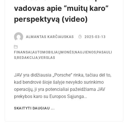
vadovas apie “muitų karo”
perspektyvą (video)
ALMANTAS KARČIAUSKAS
2025-03-13
FINANSAI
,
AUTOMOBILIAI
,
ĮMONĖS
,
NAUJIENOS
,
PASAULI
S
,
REDAKCIJA
,
VERSLAS
JAV yra didžiausia „Porsche“ rinka, tačiau dėl to,
kad bendrovė šioje šalyje nevykdo surinkimo
operacijų, ji yra potencialiai pažeidžiama JAV
prekybos karo su Europos Sąjunga…
SKAITYTI DAUGIAU ...