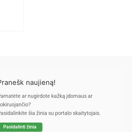
Pranešk naujieną!
amatėte ar nugirdote kažką įdomaus ar
okiruojančio?
asidalinkite šia žinia su portalo skaitytojais.
Pasidalinti žinia