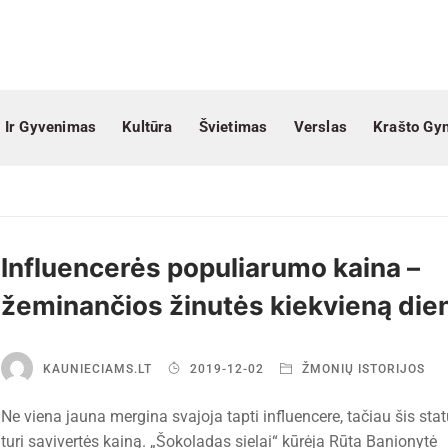
 Ir Gyvenimas
Kultūra
Švietimas
Verslas
Krašto Gy
Influencerės populiarumo kaina –
žeminančios žinutės kiekvieną die
KAUNIECIAMS.LT
2019-12-02
ŽMONIŲ ISTORIJOS
Ne viena jauna mergina svajoja tapti influencere, tačiau šis sta
turi savivertės kainą. „Šokoladas sielai“ kūrėja Rūta Banionytė