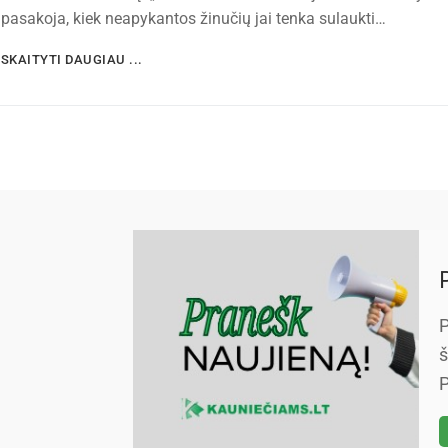
pasakoja, kiek neapykantos žinučių jai tenka sulaukti…
SKAITYTI DAUGIAU ...
P
š
P