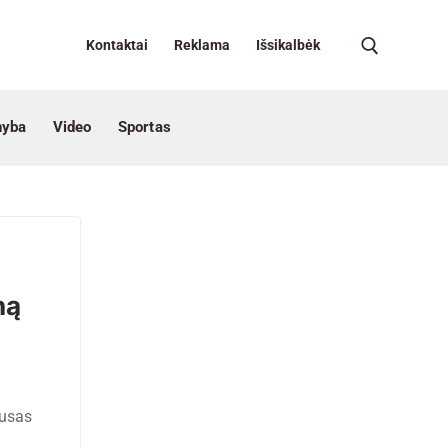
Kontaktai
Reklama
Išsikalbėk
nyba
Video
Sportas
ną
tusas