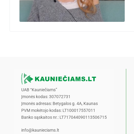
UAB “Kauniečiams”
Įmonės kodas: 307072731
Įmonės adresas: Betygalos g. 4A, Kaunas
PVM mokėtojo kodas: LT100017557011
Banko sąskaitos nr.: LT717044090113506715
info@kaunieciams.lt