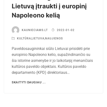
Lietuvą įtraukti į europinį
Napoleono kelią
KAUNIECIAMS.LT
2022-01-02
KULTŪRA
,
LIETUVA
,
NAUJIENOS
Paveldosaugininkai siūlo Lietuvai prisidėti prie
europinio Napoleono kelio, supažindinančio su
šia istorine asmenybe ir jo laikotarpį menančiais
kultūros paveldo objektais. Kultūros paveldo
departamento (KPD) direktoriaus…
SKAITYTI DAUGIAU ...