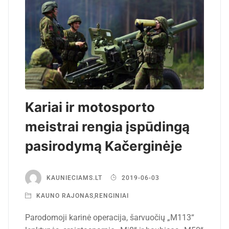
Kariai ir motosporto
meistrai rengia įspūdingą
pasirodymą Kačerginėje
KAUNIECIAMS.LT
2019-06-03
KAUNO RAJONAS
,
RENGINIAI
Parodomoji karinė operacija, šarvuočių „M113“