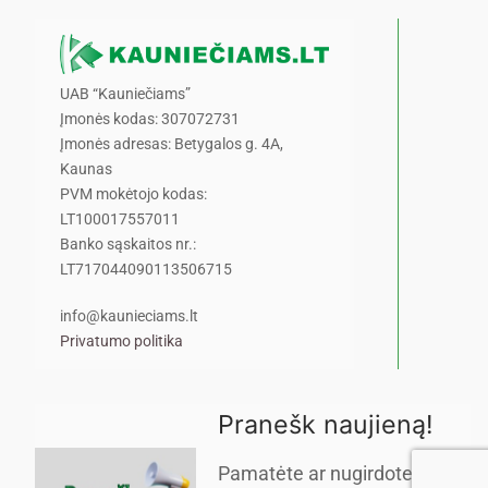
UAB “Kauniečiams”
Įmonės kodas: 307072731
Įmonės adresas: Betygalos g. 4A,
Kaunas
PVM mokėtojo kodas:
LT100017557011
Banko sąskaitos nr.:
LT717044090113506715
info@kaunieciams.lt
Privatumo politika
Pranešk naujieną!
Pamatėte ar nugirdote kažką