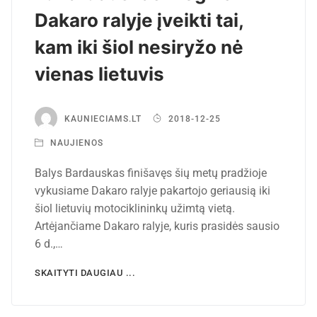
Dakaro ralyje įveikti tai,
kam iki šiol nesiryžo nė
vienas lietuvis
KAUNIECIAMS.LT
2018-12-25
NAUJIENOS
Balys Bardauskas finišavęs šių metų pradžioje
vykusiame Dakaro ralyje pakartojo geriausią iki
šiol lietuvių motociklininkų užimtą vietą.
Artėjančiame Dakaro ralyje, kuris prasidės sausio
6 d.,…
SKAITYTI DAUGIAU ...