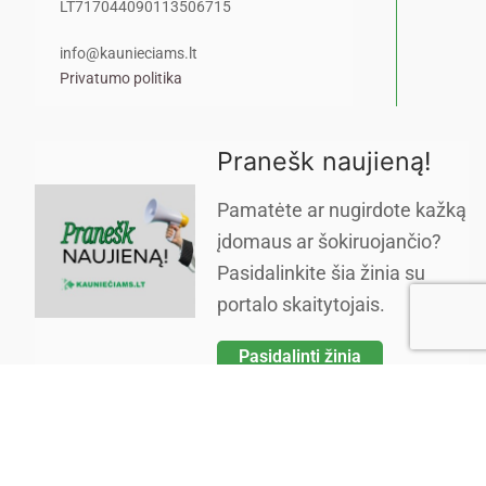
LT717044090113506715
info@kaunieciams.lt
Privatumo politika
Pranešk naujieną!
Pamatėte ar nugirdote kažką
įdomaus ar šokiruojančio?
Pasidalinkite šia žinia su
portalo skaitytojais.
Pasidalinti žinia
Copyright © 2026 Kauniečiams kasdienės naujienos