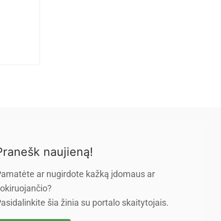
Pranešk naujieną!
amatėte ar nugirdote kažką įdomaus ar
okiruojančio?
asidalinkite šia žinia su portalo skaitytojais.