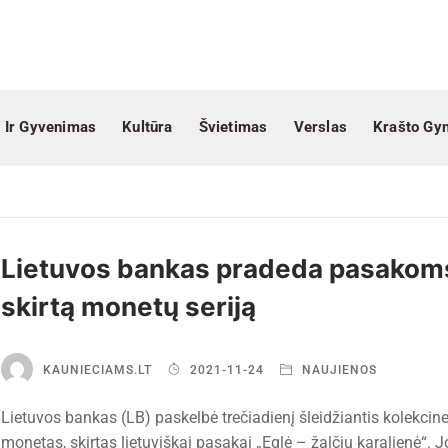
 Ir Gyvenimas
Kultūra
Švietimas
Verslas
Krašto Gy
Lietuvos bankas pradeda pasakom
skirtą monetų seriją
KAUNIECIAMS.LT
2021-11-24
NAUJIENOS
Lietuvos bankas (LB) paskelbė trečiadienį šleidžiantis kolekcin
monetas, skirtas lietuviškai pasakai „Eglė – žalčių karalienė“. 