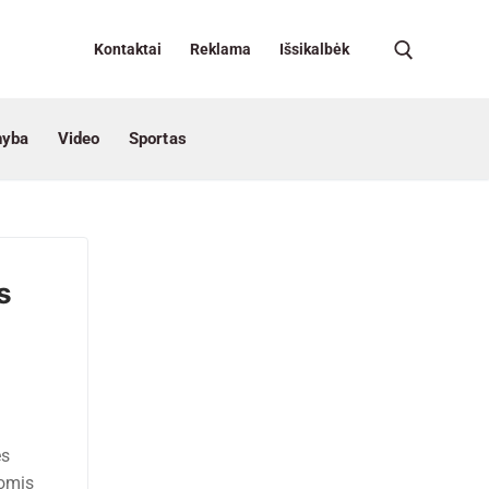
Kontaktai
Reklama
Išsikalbėk
nyba
Video
Sportas
s
es
Jomis