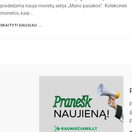
pradedama nauja monetų serija „Mano pasakos“. Kolekcinės
monetos, kaip…
SKAITYTI DAUGIAU ...
P
š
P